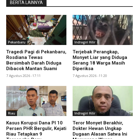
BERITA LAINNYA
Pekanbaru
Indragiri Hilir
Tragedi Pagi di Pekanbaru,
Terjebak Perangkap,
Rosdiana Tewas
Monyet Liar yang Diduga
Bersimbah Darah Diduga
Serang 18 Warga Masih
Dibacok Mantan Suami
Diperiksa
7 Agustus 2026 -17:11
7 Agustus 2026 -11:20
Riau
Indragiri Hilir
Kasus Korupsi Dana PI 10
Teror Monyet Berakhir,
Persen PHR Bergulir, Kejati
Dokter Hewan Ungkap
Riau Tetapkan 9
Dugaan Alasan Satwa Ini