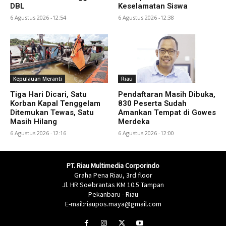
DBL
Keselamatan Siswa
6 Agustus 2026 -12:54
6 Agustus 2026 -12:38
Kepulauan Meranti
Riau
Tiga Hari Dicari, Satu
Pendaftaran Masih Dibuka,
Korban Kapal Tenggelam
830 Peserta Sudah
Ditemukan Tewas, Satu
Amankan Tempat di Gowes
Masih Hilang
Merdeka
6 Agustus 2026 -12:16
6 Agustus 2026 -12:00
PT. Riau Multimedia Corporindo
Graha Pena Riau, 3rd floor
Jl. HR Soebrantas KM 10.5 Tampan
Pekanbaru - Riau
E-mail:riaupos.maya@gmail.com