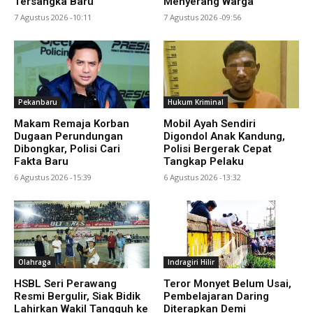
Tersangka Baru
Menyerang Warga
7 Agustus 2026 -10:11
7 Agustus 2026 -09:56
Pekanbaru
Hukum Kriminal
Makam Remaja Korban
Mobil Ayah Sendiri
Dugaan Perundungan
Digondol Anak Kandung,
Dibongkar, Polisi Cari
Polisi Bergerak Cepat
Fakta Baru
Tangkap Pelaku
6 Agustus 2026 -15:39
6 Agustus 2026 -13:32
Olahraga
Indragiri Hilir
HSBL Seri Perawang
Teror Monyet Belum Usai,
Resmi Bergulir, Siak Bidik
Pembelajaran Daring
Lahirkan Wakil Tangguh ke
Diterapkan Demi