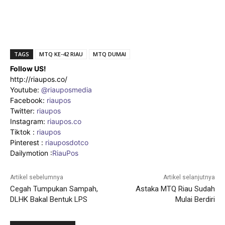
TAGS
MTQ KE-42 RIAU
MTQ DUMAI
Follow US!
http://riaupos.co/
Youtube:
@riauposmedia
Facebook:
riaupos
Twitter:
riaupos
Instagram:
riaupos.co
Tiktok :
riaupos
Pinterest :
riauposdotco
Dailymotion :
RiauPos
Artikel sebelumnya
Artikel selanjutnya
Cegah Tumpukan Sampah,
Astaka MTQ Riau Sudah
DLHK Bakal Bentuk LPS
Mulai Berdiri