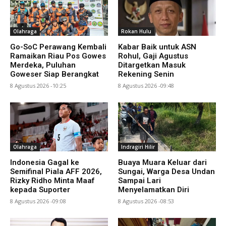
Olahraga
Rokan Hulu
Go-SoC Perawang Kembali
Kabar Baik untuk ASN
Ramaikan Riau Pos Gowes
Rohul, Gaji Agustus
Merdeka, Puluhan
Ditargetkan Masuk
Goweser Siap Berangkat
Rekening Senin
8 Agustus 2026 -10:25
8 Agustus 2026 -09:48
Olahraga
Indragiri Hilir
Indonesia Gagal ke
Buaya Muara Keluar dari
Semifinal Piala AFF 2026,
Sungai, Warga Desa Undan
Rizky Ridho Minta Maaf
Sampai Lari
kepada Suporter
Menyelamatkan Diri
8 Agustus 2026 -09:08
8 Agustus 2026 -08:53