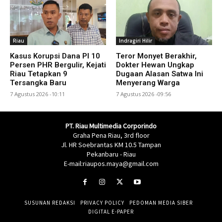
Riau
Indragiri Hilir
Kasus Korupsi Dana PI 10
Teror Monyet Berakhir,
Persen PHR Bergulir, Kejati
Dokter Hewan Ungkap
Riau Tetapkan 9
Dugaan Alasan Satwa Ini
Tersangka Baru
Menyerang Warga
7 Agustus 2026 -10:11
7 Agustus 2026 -09:56
PT. Riau Multimedia Corporindo
Graha Pena Riau, 3rd floor
Jl. HR Soebrantas KM 10.5 Tampan
Pekanbaru - Riau
E-mail:riaupos.maya@gmail.com
SUSUNAN REDAKSI
PRIVACY POLICY
PEDOMAN MEDIA SIBER
DIGITAL E-PAPER