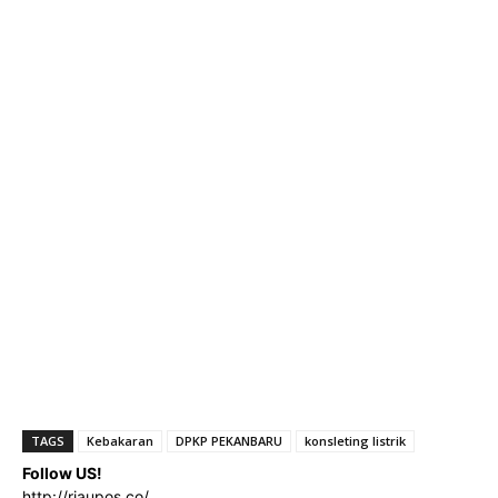
TAGS
Kebakaran
DPKP PEKANBARU
konsleting listrik
Follow US!
http://riaupos.co/