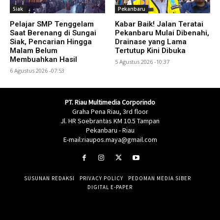
Siak
Pekanbaru
Pelajar SMP Tenggelam
Kabar Baik! Jalan Teratai
Saat Berenang di Sungai
Pekanbaru Mulai Dibenahi,
Siak, Pencarian Hingga
Drainase yang Lama
Malam Belum
Tertutup Kini Dibuka
Membuahkan Hasil
5 Agustus 2026 -10:37
6 Agustus 2026 -07:53
PT. Riau Multimedia Corporindo
Graha Pena Riau, 3rd floor
Jl. HR Soebrantas KM 10.5 Tampan
Pekanbaru - Riau
E-mail:riaupos.maya@gmail.com
SUSUNAN REDAKSI
PRIVACY POLICY
PEDOMAN MEDIA SIBER
DIGITAL E-PAPER