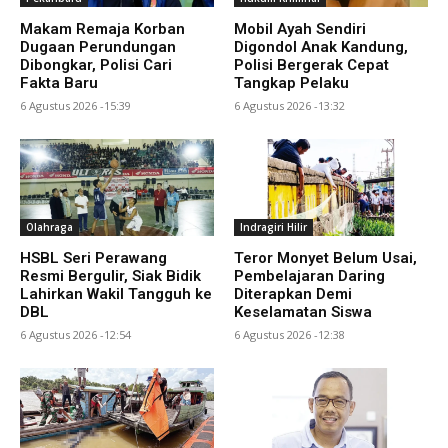
Makam Remaja Korban
Mobil Ayah Sendiri
Dugaan Perundungan
Digondol Anak Kandung,
Dibongkar, Polisi Cari
Polisi Bergerak Cepat
Fakta Baru
Tangkap Pelaku
6 Agustus 2026 -15:39
6 Agustus 2026 -13:32
Olahraga
Indragiri Hilir
HSBL Seri Perawang
Teror Monyet Belum Usai,
Resmi Bergulir, Siak Bidik
Pembelajaran Daring
Lahirkan Wakil Tangguh ke
Diterapkan Demi
DBL
Keselamatan Siswa
6 Agustus 2026 -12:54
6 Agustus 2026 -12:38