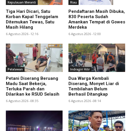
Kepulauan Meranti
Riau
Tiga Hari Dicari, Satu
Pendaftaran Masih Dibuka,
Korban Kapal Tenggelam
830 Peserta Sudah
Ditemukan Tewas, Satu
Amankan Tempat di Gowes
Masih Hilang
Merdeka
6 Agustus 2026 -12:16
6 Agustus 2026 -12:00
Pelalawan
Indragiri Hilir
Petani Diserang Beruang
Dua Warga Kembali
Madu Saat Bekerja,
Diserang, Monyet Liar di
Terluka Parah dan
Tembilahan Belum
Dilarikan ke RSUD Selasih
Berhasil Ditangkap
6 Agustus 2026 -08:35
6 Agustus 2026 -08:14