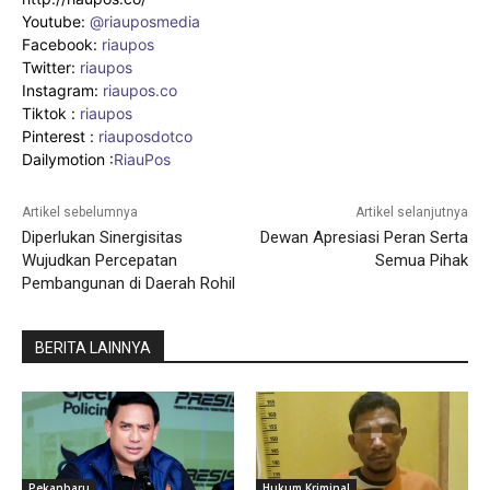
Youtube:
@riauposmedia
Facebook:
riaupos
Twitter:
riaupos
Instagram:
riaupos.co
Tiktok :
riaupos
Pinterest :
riauposdotco
Dailymotion :
RiauPos
Artikel sebelumnya
Artikel selanjutnya
Diperlukan Sinergisitas
Dewan Apresiasi Peran Serta
Wujudkan Percepatan
Semua Pihak
Pembangunan di Daerah Rohil
BERITA LAINNYA
Pekanbaru
Hukum Kriminal