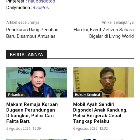
Pinterest :
riauposdotco
Dailymotion :
RiauPos
Artikel sebelumnya
Artikel selanjutnya
Penukaran Uang Pecahan
Hari Ini, Event Zetizen Sahara
Baru Disambut Antusias
Digelar di Living World
BERITA LAINNYA
Pekanbaru
Hukum Kriminal
Makam Remaja Korban
Mobil Ayah Sendiri
Dugaan Perundungan
Digondol Anak Kandung,
Dibongkar, Polisi Cari
Polisi Bergerak Cepat
Fakta Baru
Tangkap Pelaku
6 Agustus 2026 -15:39
6 Agustus 2026 -13:32