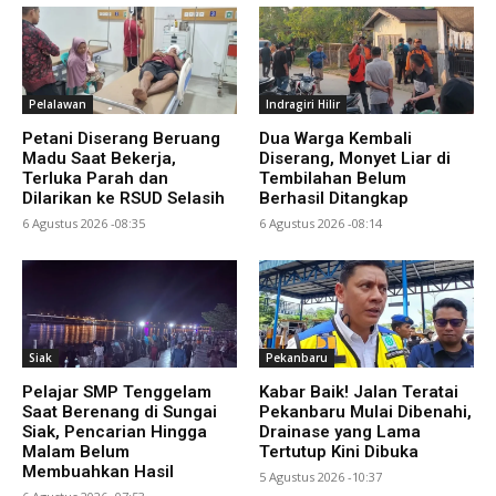
Pelalawan
Indragiri Hilir
Petani Diserang Beruang
Dua Warga Kembali
Madu Saat Bekerja,
Diserang, Monyet Liar di
Terluka Parah dan
Tembilahan Belum
Dilarikan ke RSUD Selasih
Berhasil Ditangkap
6 Agustus 2026 -08:35
6 Agustus 2026 -08:14
Siak
Pekanbaru
Pelajar SMP Tenggelam
Kabar Baik! Jalan Teratai
Saat Berenang di Sungai
Pekanbaru Mulai Dibenahi,
Siak, Pencarian Hingga
Drainase yang Lama
Malam Belum
Tertutup Kini Dibuka
Membuahkan Hasil
5 Agustus 2026 -10:37