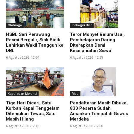
Olahraga
Indragiri Hilir
HSBL Seri Perawang
Teror Monyet Belum Usai,
Resmi Bergulir, Siak Bidik
Pembelajaran Daring
Lahirkan Wakil Tangguh ke
Diterapkan Demi
DBL
Keselamatan Siswa
6 Agustus 2026 -12:54
6 Agustus 2026 -12:38
Kepulauan Meranti
Riau
Tiga Hari Dicari, Satu
Pendaftaran Masih Dibuka,
Korban Kapal Tenggelam
830 Peserta Sudah
Ditemukan Tewas, Satu
Amankan Tempat di Gowes
Masih Hilang
Merdeka
6 Agustus 2026 -12:16
6 Agustus 2026 -12:00