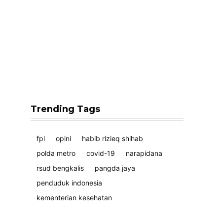
Trending Tags
fpi
opini
habib rizieq shihab
polda metro
covid-19
narapidana
rsud bengkalis
pangda jaya
penduduk indonesia
kementerian kesehatan