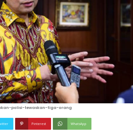
kan-polisi-tewaskan-tiga-orang
witter
Pinterest
WhatsApp