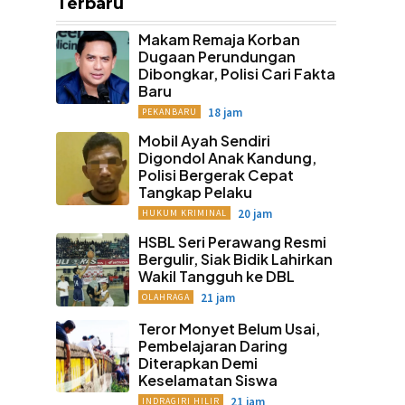
Terbaru
Makam Remaja Korban
Dugaan Perundungan
Dibongkar, Polisi Cari Fakta
Baru
18 jam
PEKANBARU
Mobil Ayah Sendiri
Digondol Anak Kandung,
Polisi Bergerak Cepat
Tangkap Pelaku
20 jam
HUKUM KRIMINAL
HSBL Seri Perawang Resmi
Bergulir, Siak Bidik Lahirkan
Wakil Tangguh ke DBL
21 jam
OLAHRAGA
Teror Monyet Belum Usai,
Pembelajaran Daring
Diterapkan Demi
Keselamatan Siswa
21 jam
INDRAGIRI HILIR