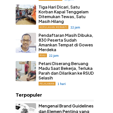
Tiga Hari Dicari, Satu
Korban Kapal Tenggelam
Ditemukan Tewas, Satu
Masih Hilang
22 jam
KEPULAUAN MERANTI
Pendaftaran Masih Dibuka,
830 Peserta Sudah
Amankan Tempat di Gowes
Merdeka
22 jam
RIAU
Petani Diserang Beruang
Madu Saat Bekerja, Terluka
Parah dan Dilarikan ke RSUD
Selasih
1 hari
PELALAWAN
Terpopuler
Mengenal Brand Guidelines
dan Elemen Penting yang