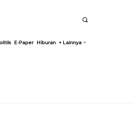
olitik
E-Paper
Hiburan
+ Lainnya