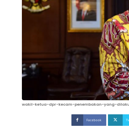
wakil-ketua-dpr-kecam-penembakan-yang-dilaku
Facebook
T