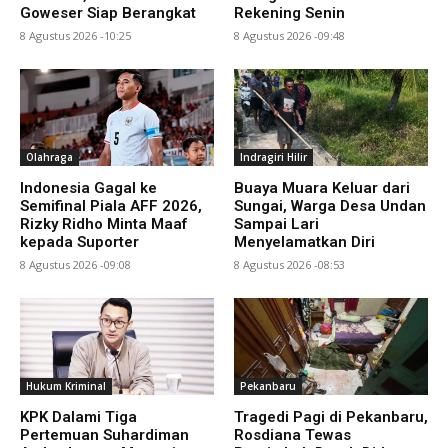
Goweser Siap Berangkat
Rekening Senin
8 Agustus 2026 -10:25
8 Agustus 2026 -09:48
Olahraga
Indragiri Hilir
Indonesia Gagal ke
Buaya Muara Keluar dari
Semifinal Piala AFF 2026,
Sungai, Warga Desa Undan
Rizky Ridho Minta Maaf
Sampai Lari
kepada Suporter
Menyelamatkan Diri
8 Agustus 2026 -09:08
8 Agustus 2026 -08:53
Hukum Kriminal
Pekanbaru
KPK Dalami Tiga
Tragedi Pagi di Pekanbaru,
Pertemuan Suhardiman
Rosdiana Tewas