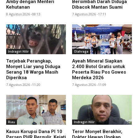
Amby dengan Menteri
Bersimbah Darah Diduga
Kehutanan
Dibacok Mantan Suami
8 Agustus 2026 -08:13
7 Agustus 2026 -17:11
Indragiri Hilir
Olahraga
Terjebak Perangkap,
Ayeah Mineral Siapkan
Monyet Liar yang Diduga
2.400 Botol Gratis untuk
Serang 18 Warga Masih
Peserta Riau Pos Gowes
Diperiksa
Merdeka 2026
7 Agustus 2026 -11:20
7 Agustus 2026 -11:09
Riau
Indragiri Hilir
Kasus Korupsi Dana PI 10
Teror Monyet Berakhir,
Persen PHR Bergulir, Kejati
Dokter Hewan Ungkap