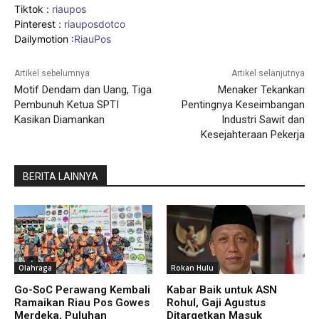
Tiktok :
riaupos
Pinterest :
riauposdotco
Dailymotion :
RiauPos
Artikel sebelumnya
Artikel selanjutnya
Motif Dendam dan Uang, Tiga
Menaker Tekankan
Pembunuh Ketua SPTI
Pentingnya Keseimbangan
Kasikan Diamankan
Industri Sawit dan
Kesejahteraan Pekerja
BERITA LAINNYA
Olahraga
Rokan Hulu
Go-SoC Perawang Kembali
Kabar Baik untuk ASN
Ramaikan Riau Pos Gowes
Rohul, Gaji Agustus
Merdeka, Puluhan
Ditargetkan Masuk