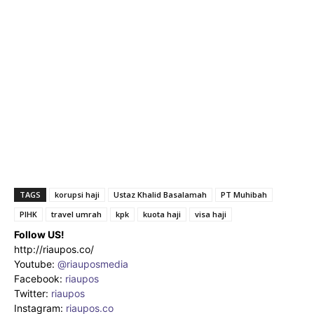
TAGS
korupsi haji
Ustaz Khalid Basalamah
PT Muhibah
PIHK
travel umrah
kpk
kuota haji
visa haji
Follow US!
http://riaupos.co/
Youtube:
@riauposmedia
Facebook:
riaupos
Twitter:
riaupos
Instagram:
riaupos.co