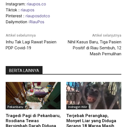
Instagram:
riaupos.co
Tiktok :
riaupos
Pinterest :
riauposdotco
Dailymotion :
RiauPos
Artikel sebelumnya
Artikel selanjutnya
Inhu Tak Lagi Rawat Pasien
Nihil Kasus Baru, Tiga Pasien
PDP Covid-19
Positif di Riau Sembuh, 12
Masih Pemulihan
BERITA LAINNYA
Pekanbaru
Indragiri Hilir
Tragedi Pagi di Pekanbaru,
Terjebak Perangkap,
Rosdiana Tewas
Monyet Liar yang Diduga
Bersimbah Darah Diduga
Serang 18 Warga Masih