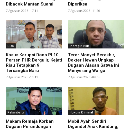
Dibacok Mantan Suami
Diperiksa
7 Agustus 2026 -17:11
7 Agustus 2026 -11:20
Riau
Indragiri Hilir
Kasus Korupsi Dana PI 10
Teror Monyet Berakhir,
Persen PHR Bergulir, Kejati
Dokter Hewan Ungkap
Riau Tetapkan 9
Dugaan Alasan Satwa Ini
Tersangka Baru
Menyerang Warga
7 Agustus 2026 -10:11
7 Agustus 2026 -09:56
Pekanbaru
Hukum Kriminal
Makam Remaja Korban
Mobil Ayah Sendiri
Dugaan Perundungan
Digondol Anak Kandung,