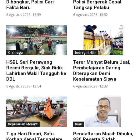
Dibongkar, Polisi Cari
Polisi Bergerak Cepat
Fakta Baru
Tangkap Pelaku
6 Agustus 2026 -15:39
6 Agustus 2026 -13:32
Olahraga
Indragiri Hilir
HSBL Seri Perawang
Teror Monyet Belum Usai,
Resmi Bergulir, Siak Bidik
Pembelajaran Daring
Lahirkan Wakil Tangguh ke
Diterapkan Demi
DBL
Keselamatan Siswa
6 Agustus 2026 -12:54
6 Agustus 2026 -12:38
Kepulauan Meranti
Riau
Tiga Hari Dicari, Satu
Pendaftaran Masih Dibuka,
Korban Kapal Tenggelam
830 Peserta Sudah