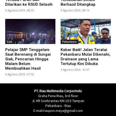
Dilarikan ke RSUD Selasih
Berhasil Ditangkap
6 Agustus 2026 -08:35
6 Agustus 2026 -08:14
Siak
Pekanbaru
Pelajar SMP Tenggelam
Kabar Baik! Jalan Teratai
Saat Berenang di Sungai
Pekanbaru Mulai Dibenahi,
Siak, Pencarian Hingga
Drainase yang Lama
Malam Belum
Tertutup Kini Dibuka
Membuahkan Hasil
5 Agustus 2026 -10:37
6 Agustus 2026 -07:53
PT. Riau Multimedia Corporindo
Graha Pena Riau, 3rd floor
Jl. HR Soebrantas KM 10.5 Tampan
Pekanbaru - Riau
E-mail:riaupos.maya@gmail.com