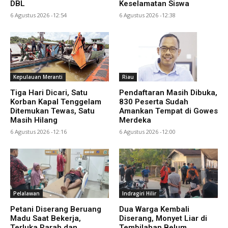
DBL
Keselamatan Siswa
6 Agustus 2026 -12:54
6 Agustus 2026 -12:38
Kepulauan Meranti
Riau
Tiga Hari Dicari, Satu
Pendaftaran Masih Dibuka,
Korban Kapal Tenggelam
830 Peserta Sudah
Ditemukan Tewas, Satu
Amankan Tempat di Gowes
Masih Hilang
Merdeka
6 Agustus 2026 -12:16
6 Agustus 2026 -12:00
Pelalawan
Indragiri Hilir
Petani Diserang Beruang
Dua Warga Kembali
Madu Saat Bekerja,
Diserang, Monyet Liar di
Terluka Parah dan
Tembilahan Belum