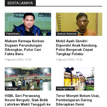
BERITA LAINNYA
Pekanbaru
Hukum Kriminal
Makam Remaja Korban
Mobil Ayah Sendiri
Dugaan Perundungan
Digondol Anak Kandung,
Dibongkar, Polisi Cari
Polisi Bergerak Cepat
Fakta Baru
Tangkap Pelaku
6 Agustus 2026 -15:39
6 Agustus 2026 -13:32
Olahraga
Indragiri Hilir
HSBL Seri Perawang
Teror Monyet Belum Usai,
Resmi Bergulir, Siak Bidik
Pembelajaran Daring
Lahirkan Wakil Tangguh ke
Diterapkan Demi