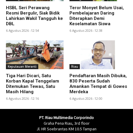
HSBL Seri Perawang
Teror Monyet Belum Usai,
Resmi Bergulir, Siak Bidik
Pembelajaran Daring
Lahirkan Wakil Tangguh ke
Diterapkan Demi
DBL
Keselamatan Siswa
6 Agustus 2026 -12:54
6 Agustus 2026 -12:38
Kepulauan Meranti
Riau
Tiga Hari Dicari, Satu
Pendaftaran Masih Dibuka,
Korban Kapal Tenggelam
830 Peserta Sudah
Ditemukan Tewas, Satu
Amankan Tempat di Gowes
Masih Hilang
Merdeka
6 Agustus 2026 -12:16
6 Agustus 2026 -12:00
PT. Riau Multimedia Corporindo
Graha Pena Riau, 3rd floor
Jl. HR Soebrantas KM 10.5 Tampan