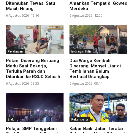
Ditemukan Tewas, Satu
Amankan Tempat di Gowes
Masih Hilang
Merdeka
6 Agustus 2026 -12:16
6 Agustus 2026 -12:00
Pelalawan
Indragiri Hilir
Petani Diserang Beruang
Dua Warga Kembali
Madu Saat Bekerja,
Diserang, Monyet Liar di
Terluka Parah dan
Tembilahan Belum
Dilarikan ke RSUD Selasih
Berhasil Ditangkap
6 Agustus 2026 -08:35
6 Agustus 2026 -08:14
Siak
Pekanbaru
Pelajar SMP Tenggelam
Kabar Baik! Jalan Teratai