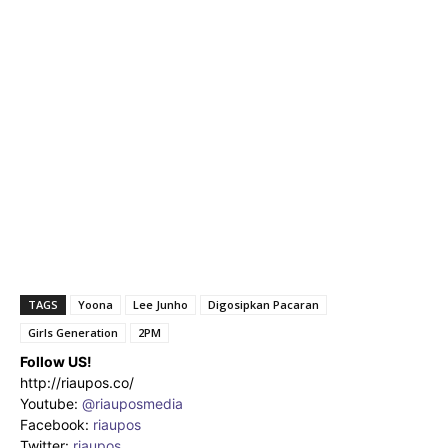
TAGS
Yoona
Lee Junho
Digosipkan Pacaran
Girls Generation
2PM
Follow US!
http://riaupos.co/
Youtube:
@riauposmedia
Facebook:
riaupos
Twitter:
riaupos