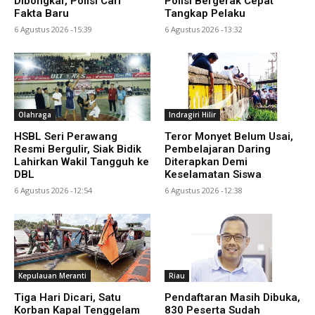
Dibongkar, Polisi Cari
Polisi Bergerak Cepat
Fakta Baru
Tangkap Pelaku
6 Agustus 2026 -15:39
6 Agustus 2026 -13:32
Olahraga
Indragiri Hilir
HSBL Seri Perawang
Teror Monyet Belum Usai,
Resmi Bergulir, Siak Bidik
Pembelajaran Daring
Lahirkan Wakil Tangguh ke
Diterapkan Demi
DBL
Keselamatan Siswa
6 Agustus 2026 -12:54
6 Agustus 2026 -12:38
Kepulauan Meranti
Riau
Tiga Hari Dicari, Satu
Pendaftaran Masih Dibuka,
Korban Kapal Tenggelam
830 Peserta Sudah