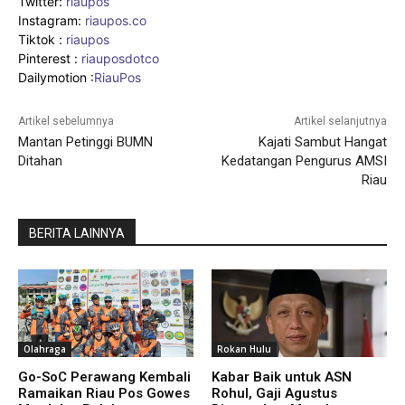
Twitter:
riaupos
Instagram:
riaupos.co
Tiktok :
riaupos
Pinterest :
riauposdotco
Dailymotion :
RiauPos
Artikel sebelumnya
Artikel selanjutnya
Mantan Petinggi BUMN
Kajati Sambut Hangat
Ditahan
Kedatangan Pengurus AMSI
Riau
BERITA LAINNYA
Olahraga
Rokan Hulu
Go-SoC Perawang Kembali
Kabar Baik untuk ASN
Ramaikan Riau Pos Gowes
Rohul, Gaji Agustus