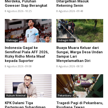
Merdeka, Puluhan
Ditargetkan Masuk
Goweser Siap Berangkat
Rekening Senin
8 Agustus 2026 -10:25
8 Agustus 2026 -09:48
Olahraga
Indragiri Hilir
Indonesia Gagal ke
Buaya Muara Keluar dari
Semifinal Piala AFF 2026,
Sungai, Warga Desa Undan
Rizky Ridho Minta Maaf
Sampai Lari
kepada Suporter
Menyelamatkan Diri
8 Agustus 2026 -09:08
8 Agustus 2026 -08:53
Hukum Kriminal
Pekanbaru
KPK Dalami Tiga
Tragedi Pagi di Pekanbaru,
Pertemuan Suhardiman
Rosdiana Tewas