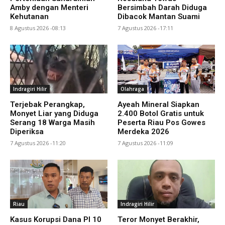
Amby dengan Menteri
Bersimbah Darah Diduga
Kehutanan
Dibacok Mantan Suami
8 Agustus 2026 -08:13
7 Agustus 2026 -17:11
Indragiri Hilir
Olahraga
Terjebak Perangkap,
Ayeah Mineral Siapkan
Monyet Liar yang Diduga
2.400 Botol Gratis untuk
Serang 18 Warga Masih
Peserta Riau Pos Gowes
Diperiksa
Merdeka 2026
7 Agustus 2026 -11:20
7 Agustus 2026 -11:09
Riau
Indragiri Hilir
Kasus Korupsi Dana PI 10
Teror Monyet Berakhir,