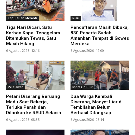
Kepulauan Meranti
Riau
Tiga Hari Dicari, Satu
Pendaftaran Masih Dibuka,
Korban Kapal Tenggelam
830 Peserta Sudah
Ditemukan Tewas, Satu
Amankan Tempat di Gowes
Masih Hilang
Merdeka
6 Agustus 2026 -12:16
6 Agustus 2026 -12:00
Pelalawan
Indragiri Hilir
Petani Diserang Beruang
Dua Warga Kembali
Madu Saat Bekerja,
Diserang, Monyet Liar di
Terluka Parah dan
Tembilahan Belum
Dilarikan ke RSUD Selasih
Berhasil Ditangkap
6 Agustus 2026 -08:35
6 Agustus 2026 -08:14