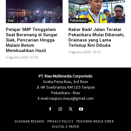
Siak
Pekanbaru
Pelajar SMP Tenggelam
Kabar Baik! Jalan Teratai
Saat Berenang di Sungai
Pekanbaru Mulai Dibenahi,
Siak, Pencarian Hingga
Drainase yang Lama
Malam Belum
Tertutup Kini Dibuka
Membuahkan Hasil
5 Agustus 2026 -10:37
6 Agustus 2026 -07:53
PT. Riau Multimedia Corporindo
Graha Pena Riau, 3rd floor
Jl. HR Soebrantas KM 10.5 Tampan
Pekanbaru - Riau
E-mail:riaupos.maya@gmail.com
SUSUNAN REDAKSI
PRIVACY POLICY
PEDOMAN MEDIA SIBER
DIGITAL E-PAPER