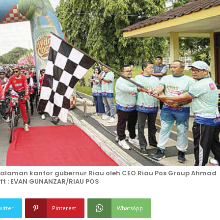
 halaman kantor gubernur Riau oleh CEO Riau Pos Group Ahmad
ft : EVAN GUNANZAR/RIAU POS
witter
Pinterest
WhatsApp