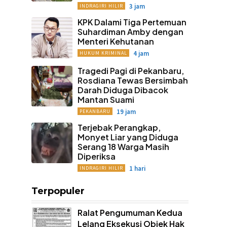
3 jam
INDRAGIRI HILIR
KPK Dalami Tiga Pertemuan
Suhardiman Amby dengan
Menteri Kehutanan
4 jam
HUKUM KRIMINAL
Tragedi Pagi di Pekanbaru,
Rosdiana Tewas Bersimbah
Darah Diduga Dibacok
Mantan Suami
19 jam
PEKANBARU
Terjebak Perangkap,
Monyet Liar yang Diduga
Serang 18 Warga Masih
Diperiksa
1 hari
INDRAGIRI HILIR
Terpopuler
Ralat Pengumuman Kedua
Lelang Eksekusi Objek Hak