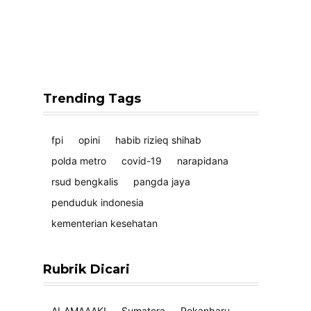
Trending Tags
fpi
opini
habib rizieq shihab
polda metro
covid-19
narapidana
rsud bengkalis
pangda jaya
penduduk indonesia
kementerian kesehatan
Rubrik Dicari
ALAMAAAK!
Sumatera
Pekanbaru