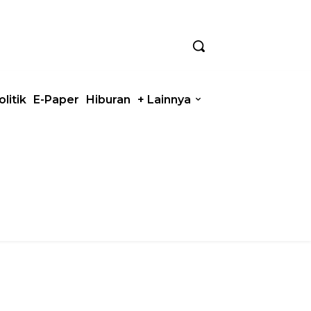
olitik
E-Paper
Hiburan
+ Lainnya