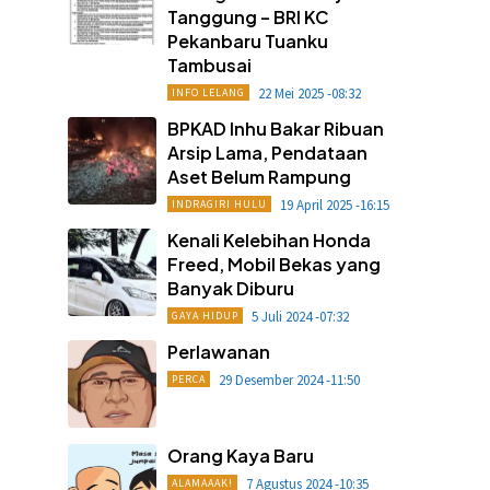
Tanggung – BRI KC
Pekanbaru Tuanku
Tambusai
22 Mei 2025 -08:32
INFO LELANG
BPKAD Inhu Bakar Ribuan
Arsip Lama, Pendataan
Aset Belum Rampung
19 April 2025 -16:15
INDRAGIRI HULU
Kenali Kelebihan Honda
Freed, Mobil Bekas yang
Banyak Diburu
5 Juli 2024 -07:32
GAYA HIDUP
Perlawanan
29 Desember 2024 -11:50
PERCA
Orang Kaya Baru
7 Agustus 2024 -10:35
ALAMAAAK!