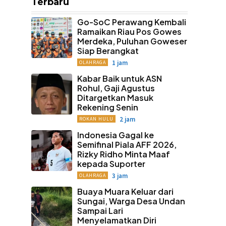
Terbaru
Go-SoC Perawang Kembali
Ramaikan Riau Pos Gowes
Merdeka, Puluhan Goweser
Siap Berangkat
1 jam
OLAHRAGA
Kabar Baik untuk ASN
Rohul, Gaji Agustus
Ditargetkan Masuk
Rekening Senin
2 jam
ROKAN HULU
Indonesia Gagal ke
Semifinal Piala AFF 2026,
Rizky Ridho Minta Maaf
kepada Suporter
3 jam
OLAHRAGA
Buaya Muara Keluar dari
Sungai, Warga Desa Undan
Sampai Lari
Menyelamatkan Diri