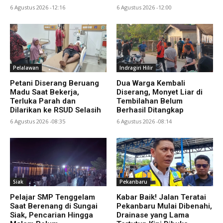
6 Agustus 2026 -12:16
6 Agustus 2026 -12:00
Pelalawan
Indragiri Hilir
Petani Diserang Beruang
Dua Warga Kembali
Madu Saat Bekerja,
Diserang, Monyet Liar di
Terluka Parah dan
Tembilahan Belum
Dilarikan ke RSUD Selasih
Berhasil Ditangkap
6 Agustus 2026 -08:35
6 Agustus 2026 -08:14
Siak
Pekanbaru
Pelajar SMP Tenggelam
Kabar Baik! Jalan Teratai
Saat Berenang di Sungai
Pekanbaru Mulai Dibenahi,
Siak, Pencarian Hingga
Drainase yang Lama