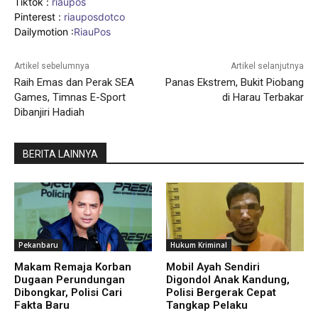
Tiktok :
riaupos
Pinterest :
riauposdotco
Dailymotion :
RiauPos
Artikel sebelumnya
Artikel selanjutnya
Raih Emas dan Perak SEA
Panas Ekstrem, Bukit Piobang
Games, Timnas E-Sport
di Harau Terbakar
Dibanjiri Hadiah
BERITA LAINNYA
Pekanbaru
Hukum Kriminal
Makam Remaja Korban
Mobil Ayah Sendiri
Dugaan Perundungan
Digondol Anak Kandung,
Dibongkar, Polisi Cari
Polisi Bergerak Cepat
Fakta Baru
Tangkap Pelaku