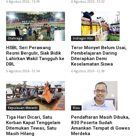
6 Agustus 2026 -15:39
6 Agustus 2026 -13:32
Olahraga
Indragiri Hilir
HSBL Seri Perawang
Teror Monyet Belum Usai,
Resmi Bergulir, Siak Bidik
Pembelajaran Daring
Lahirkan Wakil Tangguh ke
Diterapkan Demi
DBL
Keselamatan Siswa
6 Agustus 2026 -12:54
6 Agustus 2026 -12:38
Kepulauan Meranti
Riau
Tiga Hari Dicari, Satu
Pendaftaran Masih Dibuka,
Korban Kapal Tenggelam
830 Peserta Sudah
Ditemukan Tewas, Satu
Amankan Tempat di Gowes
Masih Hilang
Merdeka