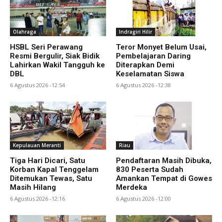
Olahraga
Indragiri Hilir
HSBL Seri Perawang
Teror Monyet Belum Usai,
Resmi Bergulir, Siak Bidik
Pembelajaran Daring
Lahirkan Wakil Tangguh ke
Diterapkan Demi
DBL
Keselamatan Siswa
6 Agustus 2026 -12:54
6 Agustus 2026 -12:38
Kepulauan Meranti
Riau
Tiga Hari Dicari, Satu
Pendaftaran Masih Dibuka,
Korban Kapal Tenggelam
830 Peserta Sudah
Ditemukan Tewas, Satu
Amankan Tempat di Gowes
Masih Hilang
Merdeka
6 Agustus 2026 -12:16
6 Agustus 2026 -12:00