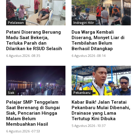
Pelalawan
Indragiri Hilir
Petani Diserang Beruang
Dua Warga Kembali
Madu Saat Bekerja,
Diserang, Monyet Liar di
Terluka Parah dan
Tembilahan Belum
Dilarikan ke RSUD Selasih
Berhasil Ditangkap
6 Agustus 2026 -08:35
6 Agustus 2026 -08:14
Siak
Pekanbaru
Pelajar SMP Tenggelam
Kabar Baik! Jalan Teratai
Saat Berenang di Sungai
Pekanbaru Mulai Dibenahi,
Siak, Pencarian Hingga
Drainase yang Lama
Malam Belum
Tertutup Kini Dibuka
Membuahkan Hasil
5 Agustus 2026 -10:37
6 Agustus 2026 -07:53