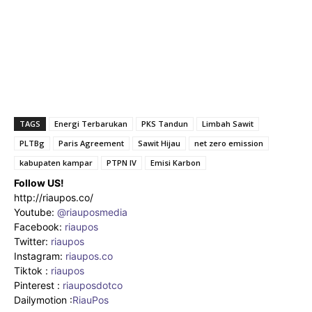
TAGS
Energi Terbarukan
PKS Tandun
Limbah Sawit
PLTBg
Paris Agreement
Sawit Hijau
net zero emission
kabupaten kampar
PTPN IV
Emisi Karbon
Follow US!
http://riaupos.co/
Youtube:
@riauposmedia
Facebook:
riaupos
Twitter:
riaupos
Instagram:
riaupos.co
Tiktok :
riaupos
Pinterest :
riauposdotco
Dailymotion :
RiauPos