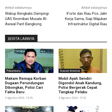
Artikel sebelumnya
Artikel selanjutnya
Wabup Bengkalis Dampingi
iForte dan Riau Pos Jalin
UAS Resmikan Musala Al-
Kerja Sama, Siap Majukan
Awwal Parit Bangkong
Infrastruktur Digital Riau
BERITA LAINNYA
Pekanbaru
Hukum Kriminal
Makam Remaja Korban
Mobil Ayah Sendiri
Dugaan Perundungan
Digondol Anak Kandung,
Dibongkar, Polisi Cari
Polisi Bergerak Cepat
Fakta Baru
Tangkap Pelaku
6 Agustus 2026 -15:39
6 Agustus 2026 -13:32