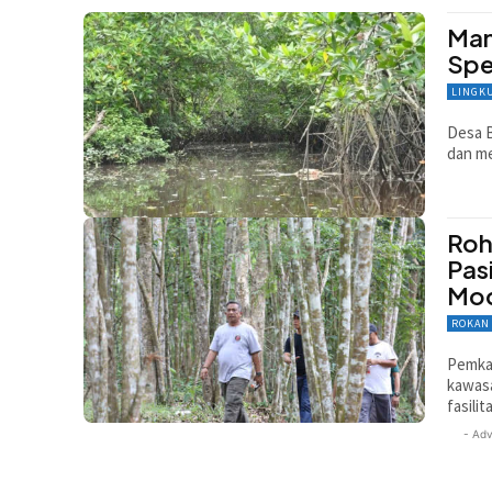
Man
Spe
LINGK
Desa B
dan m
Roh
Pas
Mo
ROKAN
Pemkab
kawasa
fasili
- Adv