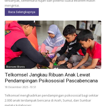
terbanyak, sementara hujan dan potensi cuaca ekstrem masih
mengintai.
Baca Selengkapnya
Ekonomi Bisnis
Telkomsel Jangkau Ribuan Anak Lewat
Pendampingan Psikososial Pascabencana
18 Desember 2025 -10:51
Telkomsel menghadirkan pendampingan psikososial bagi sekitar
2.000 anak terdampak bencana di Aceh, Sumut, dan Sumbar
melalui kolaborasi.