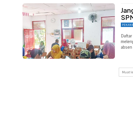
Jan
SPM
PEKAN
Daftar
meleng
absen
Muat l