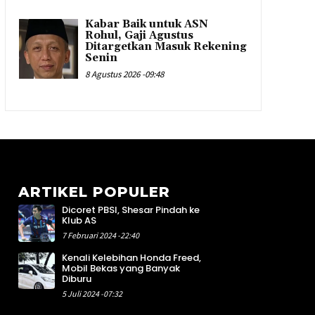
Kabar Baik untuk ASN
Rohul, Gaji Agustus
Ditargetkan Masuk Rekening
Senin
8 Agustus 2026 -09:48
ARTIKEL POPULER
Dicoret PBSI, Shesar Pindah ke
8
Klub AS
4
7 Februari 2024 -22:40
5
Kenali Kelebihan Honda Freed,
4
Mobil Bekas yang Banyak
4
Diburu
1
5 Juli 2024 -07:32