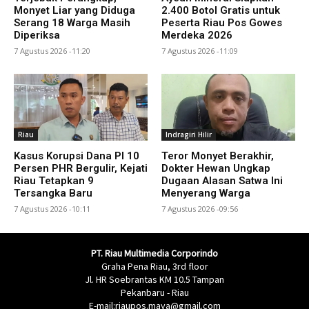
Monyet Liar yang Diduga
2.400 Botol Gratis untuk
Serang 18 Warga Masih
Peserta Riau Pos Gowes
Diperiksa
Merdeka 2026
7 Agustus 2026 -11:20
7 Agustus 2026 -11:09
Riau
Indragiri Hilir
Kasus Korupsi Dana PI 10
Teror Monyet Berakhir,
Persen PHR Bergulir, Kejati
Dokter Hewan Ungkap
Riau Tetapkan 9
Dugaan Alasan Satwa Ini
Tersangka Baru
Menyerang Warga
7 Agustus 2026 -10:11
7 Agustus 2026 -09:56
PT. Riau Multimedia Corporindo
Graha Pena Riau, 3rd floor
Jl. HR Soebrantas KM 10.5 Tampan
Pekanbaru - Riau
E-mail:riaupos.maya@gmail.com