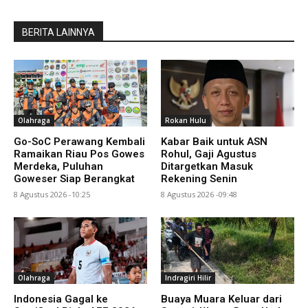
BERITA LAINNYA
Olahraga
Rokan Hulu
Go-SoC Perawang Kembali
Kabar Baik untuk ASN
Ramaikan Riau Pos Gowes
Rohul, Gaji Agustus
Merdeka, Puluhan
Ditargetkan Masuk
Goweser Siap Berangkat
Rekening Senin
8 Agustus 2026 -10:25
8 Agustus 2026 -09:48
Olahraga
Indragiri Hilir
Indonesia Gagal ke
Buaya Muara Keluar dari