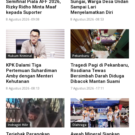
Semifinal Piala AFF 2026,
Sungai, Warga Desa Undan
Rizky Ridho Minta Maaf
Sampai Lari
kepada Suporter
Menyelamatkan Diri
8 Agustus 2026 -09:08
8 Agustus 2026 -08:53
Hukum Kriminal
Pekanbaru
KPK Dalami Tiga
Tragedi Pagi di Pekanbaru,
Pertemuan Suhardiman
Rosdiana Tewas
Amby dengan Menteri
Bersimbah Darah Diduga
Kehutanan
Dibacok Mantan Suami
8 Agustus 2026 -08:13
7 Agustus 2026 -17:11
Indragiri Hilir
Olahraga
Terjebak Perangkap,
Ayeah Mineral Siapkan