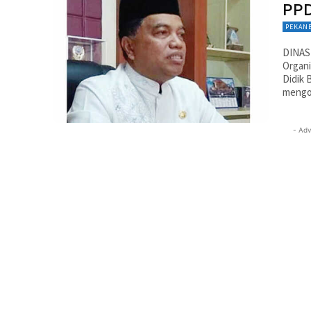
PPD
PEKAN
DINAS
Organi
Didik 
mengop
- Adv