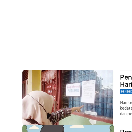
Pen
Har
PENDI
Hari t
kedata
dan pe
Pen