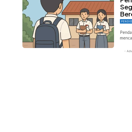
Seg
Ber
PENDI
Pendaf
mencap
- Adv