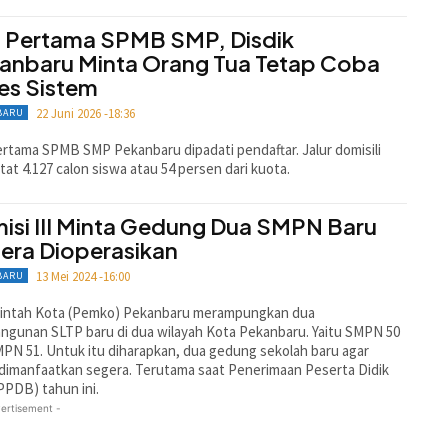
i Pertama SPMB SMP, Disdik
anbaru Minta Orang Tua Tetap Coba
es Sistem
22 Juni 2026 -18:36
BARU
ertama SPMB SMP Pekanbaru dipadati pendaftar. Jalur domisili
at 4.127 calon siswa atau 54 persen dari kuota.
isi III Minta Gedung Dua SMPN Baru
era Dioperasikan
13 Mei 2024 -16:00
BARU
intah Kota (Pemko) Pekanbaru merampungkan dua
gunan SLTP baru di dua wilayah Kota Pekanbaru. Yaitu SMPN 50
PN 51. Untuk itu diharapkan, dua gedung sekolah baru agar
dimanfaatkan segera. Terutama saat Penerimaan Peserta Didik
PPDB) tahun ini.
ertisement -