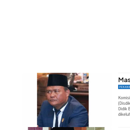
Mas
PEKAN
Komisi
(Disdi
Didik 
dikelu