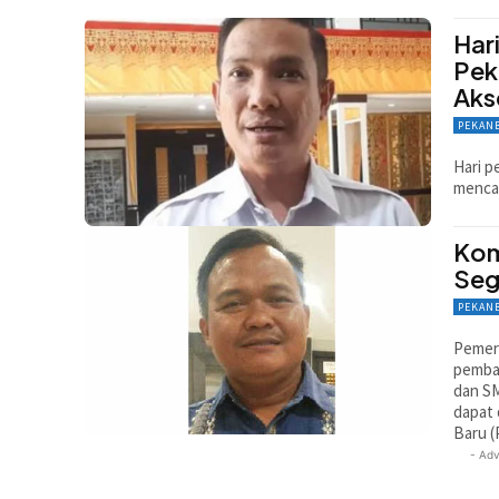
Har
Pek
Aks
PEKAN
Hari p
mencat
Kom
Seg
PEKAN
Pemer
pemban
dan SM
dapat 
Baru (
- Adv