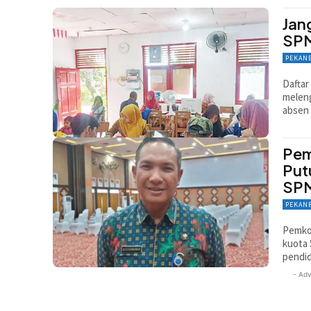
Jan
SPM
PEKAN
Daftar
meleng
absen
Pem
Put
SPM
PEKAN
Pemko
kuota 
pendid
- Adv