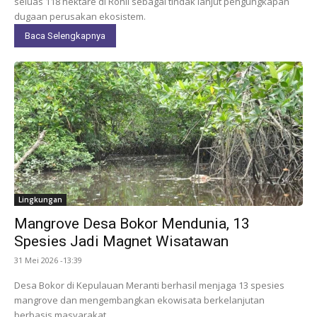
seluas 118 hektare di Rohil sebagai tindak lanjut pengungkapan
dugaan perusakan ekosistem.
Baca Selengkapnya
Lingkungan
Mangrove Desa Bokor Mendunia, 13
Spesies Jadi Magnet Wisatawan
31 Mei 2026 -13:39
Desa Bokor di Kepulauan Meranti berhasil menjaga 13 spesies
mangrove dan mengembangkan ekowisata berkelanjutan
berbasis masyarakat.