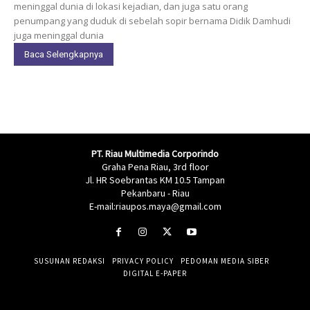
meninggal dunia di lokasi kejadian, dan juga satu orang
penumpang yang duduk di sebelah sopir bernama Didik Damhudi
juga meninggal dunia
Baca Selengkapnya
PT. Riau Multimedia Corporindo
Graha Pena Riau, 3rd floor
Jl. HR Soebrantas KM 10.5 Tampan
Pekanbaru - Riau
E-mail:riaupos.maya@gmail.com
SUSUNAN REDAKSI
PRIVACY POLICY
PEDOMAN MEDIA SIBER
DIGITAL E-PAPER