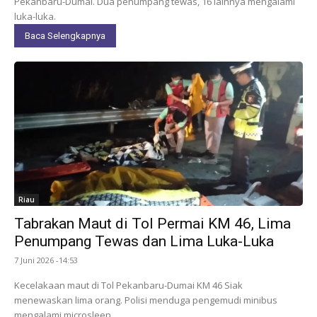
Pekanbaru-Dumai. Dua penumpang tewas, 16 lainnya mengalami
luka-luka.
Baca Selengkapnya
Riau
Tabrakan Maut di Tol Permai KM 46, Lima
Penumpang Tewas dan Lima Luka-Luka
7 Juni 2026 -14:53
Kecelakaan maut di Tol Pekanbaru-Dumai KM 46 Siak
menewaskan lima orang. Polisi menduga pengemudi minibus
mengalami microsleep.