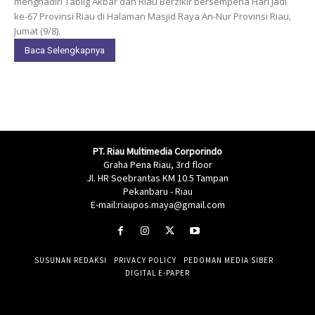
menghadiri Tablig Akbar dan Riau Berzikir bersempena Hari Jadi
ke-67 Provinsi Riau di Halaman Masjid Raya An-Nur Provinsi Riau,
Jumat (9/8).
Baca Selengkapnya
PT. Riau Multimedia Corporindo
Graha Pena Riau, 3rd floor
Jl. HR Soebrantas KM 10.5 Tampan
Pekanbaru - Riau
E-mail:riaupos.maya@gmail.com
SUSUNAN REDAKSI
PRIVACY POLICY
PEDOMAN MEDIA SIBER
DIGITAL E-PAPER