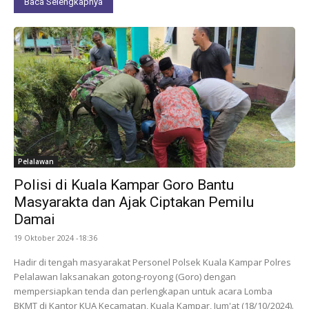
Baca Selengkapnya
Pelalawan
Polisi di Kuala Kampar Goro Bantu
Masyarakta dan Ajak Ciptakan Pemilu
Damai
19 Oktober 2024 -18:36
Hadir di tengah masyarakat Personel Polsek Kuala Kampar Polres
Pelalawan laksanakan gotong-royong (Goro) dengan
mempersiapkan tenda dan perlengkapan untuk acara Lomba
BKMT di Kantor KUA Kecamatan, Kuala Kampar, Jum'at (18/10/2024).