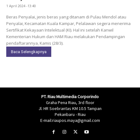
1 April 2024 -13:40
Beras Penyalai, jenis beras yang ditanam di Pulau Mendol atau
Penyalai, Kecamatan Kuala Kampar, Pelalawan segera menerima
Sertifikat Kekayaan Intelektual (KI). Hal ini setelah Kanwil
Kementerian Hukum dan HAM Riau melakukan Pendampingan
pendaftarannya, Kamis (28/3).
Baca Selengkapnya
PT. Riau Multimedia Corporindo
Graha Pena Riau, 3rd floor
Jl. HR Soebrantas KM 10.5 Tampan
Pekanbaru - Riau
E-mail:riaupos.maya@gmail.com