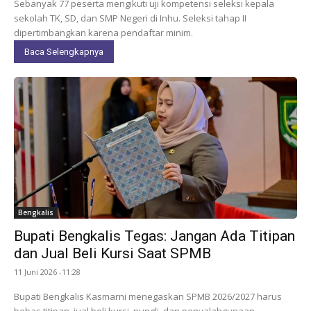
Sebanyak 77 peserta mengikuti uji kompetensi seleksi kepala
sekolah TK, SD, dan SMP Negeri di Inhu. Seleksi tahap II
dipertimbangkan karena pendaftar minim.
Baca Selengkapnya
Bengkalis
Bupati Bengkalis Tegas: Jangan Ada Titipan
dan Jual Beli Kursi Saat SPMB
11 Juni 2026 -11:28
Bupati Bengkalis Kasmarni menegaskan SPMB 2026/2027 harus
bebas titipan, jual beli kursi, pungli, dan penyalahgunaan