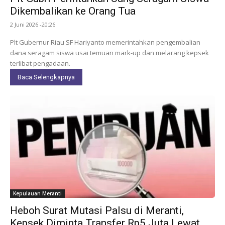
Dikembalikan ke Orang Tua
2 Juni 2026 -20:26
Plt Gubernur Riau SF Hariyanto memerintahkan pengembalian
dana seragam siswa usai temuan mark-up dan melarang kepsek
terlibat pengadaan.
Baca Selengkapnya
Kepulauan Meranti
Heboh Surat Mutasi Palsu di Meranti,
Kepsek Diminta Transfer Rp5 Juta Lewat