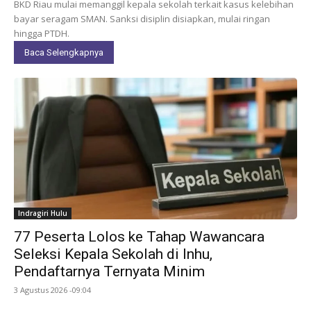
BKD Riau mulai memanggil kepala sekolah terkait kasus kelebihan
bayar seragam SMAN. Sanksi disiplin disiapkan, mulai ringan
hingga PTDH.
Baca Selengkapnya
Indragiri Hulu
77 Peserta Lolos ke Tahap Wawancara
Seleksi Kepala Sekolah di Inhu,
Pendaftarnya Ternyata Minim
3 Agustus 2026 -09:04