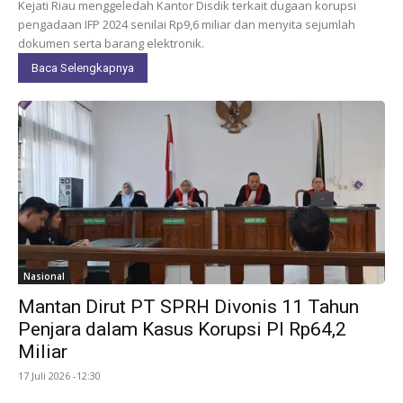
Kejati Riau menggeledah Kantor Disdik terkait dugaan korupsi
pengadaan IFP 2024 senilai Rp9,6 miliar dan menyita sejumlah
dokumen serta barang elektronik.
Baca Selengkapnya
Nasional
Mantan Dirut PT SPRH Divonis 11 Tahun
Penjara dalam Kasus Korupsi PI Rp64,2
Miliar
17 Juli 2026 -12:30