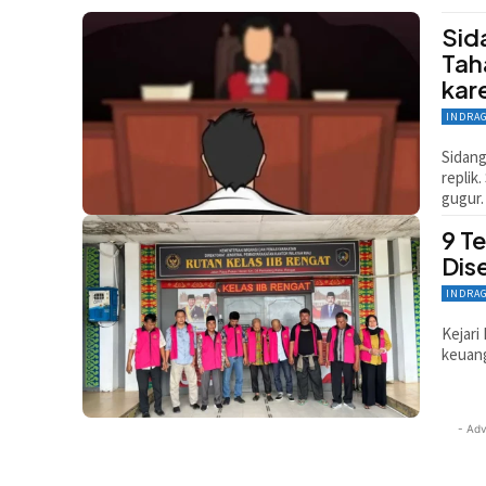
Sid
Tah
kar
INDRA
Sidang
replik
gugur.
9 T
Dis
INDRA
Kejari
keuang
- Adv