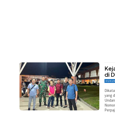
Kej
di 
HUKUM
Dikata
yang d
Undan
Nomor
Perpaj