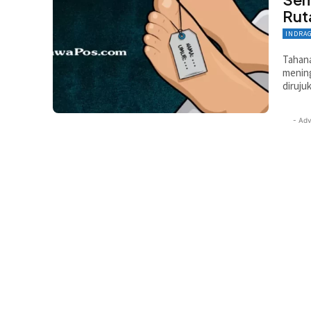
Rut
INDRA
Tahana
mening
diruju
- Adv