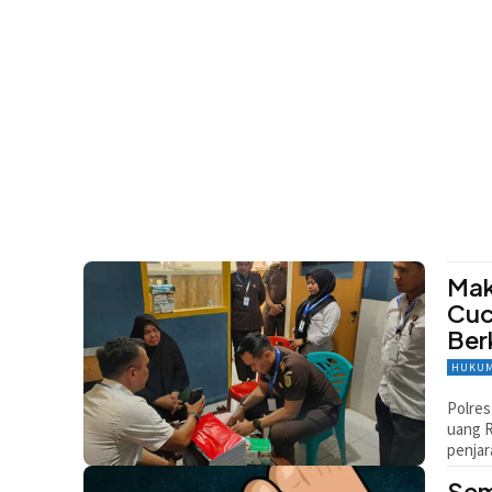
Mak
Cuc
Ber
HUKUM
Polres
uang R
penjar
Sem