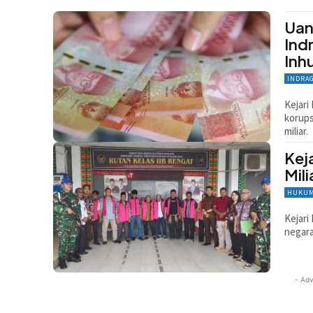
Uan
Ind
Inh
INDRA
Kejari
korups
miliar.
Kej
Mil
HUKUM
Kejari
negara
- Adv