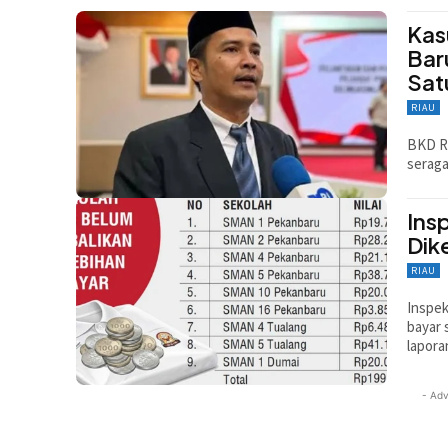
Kas
Bar
Sat
RIAU
BKD Ri
seraga
Ins
Dik
RIAU
Inspek
bayar 
lapora
- Adv