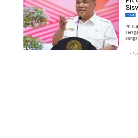
Sis
RIAU
Plt Gu
seraga
penga
- Adv