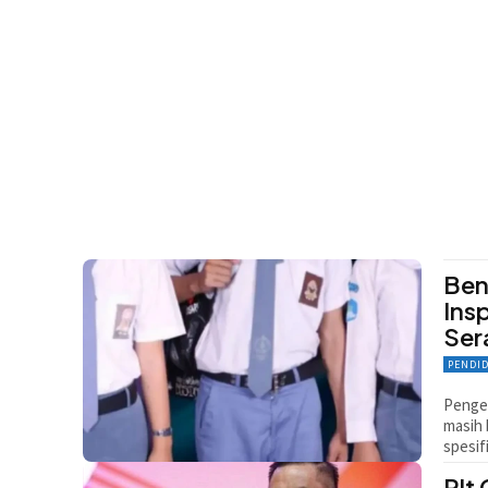
Ben
Ins
Se
PENDI
Pengem
masih 
spesifi
Plt