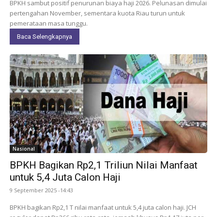
BPKH sambut positif penurunan biaya haji 2026. Pelunasan dimulai
pertengahan November, sementara kuota Riau turun untuk
pemerataan masa tunggu.
Baca Selengkapnya
Nasional
BPKH Bagikan Rp2,1 Triliun Nilai Manfaat
untuk 5,4 Juta Calon Haji
9 September 2025 -14:43
BPKH bagikan Rp2,1 T nilai manfaat untuk 5,4 juta calon haji. JCH