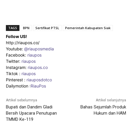
TAGS
BPN
Sertifikat PTSL
Pemerintah Kabupaten Siak
Follow US!
http://riaupos.co/
Youtube:
@riauposmedia
Facebook:
riaupos
Twitter:
riaupos
Instagram:
riaupos.co
Tiktok :
riaupos
Pinterest :
riauposdotco
Dailymotion :
RiauPos
Artikel sebelumnya
Artikel selanjutnya
Bupati dan Dandim Gladi
Bahas Sejumlah Produk
Bersih Upacara Penutupan
Hukum dan HAM
TMMD Ke-119