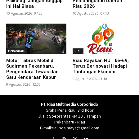
Psikolog: Jangan Anggap
Pembangunan Daerah
Ini Hal Biasa
Riau 2026
10 Agustus 2026 -07:23
10 Agustus 2026 -07:13
Pekanbaru
Riau
Motor Tabrak Mobil di
Riau Rayakan HUT ke-69,
Sudirman Pekanbaru,
Terus Berinovasi Hadapi
Pengendara Tewas dan
Tantangan Ekonomi
Satu Kendaraan Kabur
9 Agustus 2026 -11:10
9 Agustus 2026 -12:03
PT. Riau Multimedia Corporindo
Graha Pena Riau, 3rd floor
Jl. HR Soebrantas KM 10.5 Tampan
Pekanbaru - Riau
E-mail:riaupos.maya@gmail.com