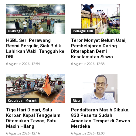
Olahraga
Indragiri Hilir
HSBL Seri Perawang
Teror Monyet Belum Usai,
Resmi Bergulir, Siak Bidik
Pembelajaran Daring
Lahirkan Wakil Tangguh ke
Diterapkan Demi
DBL
Keselamatan Siswa
6 Agustus 2026 -12:54
6 Agustus 2026 -12:38
Kepulauan Meranti
Riau
Tiga Hari Dicari, Satu
Pendaftaran Masih Dibuka,
Korban Kapal Tenggelam
830 Peserta Sudah
Ditemukan Tewas, Satu
Amankan Tempat di Gowes
Masih Hilang
Merdeka
6 Agustus 2026 -12:16
6 Agustus 2026 -12:00