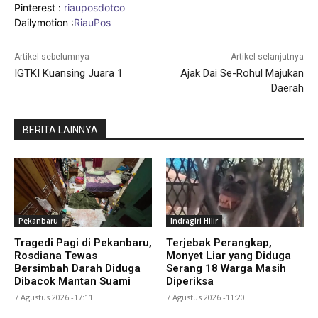
Pinterest :
riauposdotco
Dailymotion :
RiauPos
Artikel sebelumnya
Artikel selanjutnya
IGTKI Kuansing Juara 1
Ajak Dai Se-Rohul Majukan
Daerah
BERITA LAINNYA
Pekanbaru
Indragiri Hilir
Tragedi Pagi di Pekanbaru,
Terjebak Perangkap,
Rosdiana Tewas
Monyet Liar yang Diduga
Bersimbah Darah Diduga
Serang 18 Warga Masih
Dibacok Mantan Suami
Diperiksa
7 Agustus 2026 -17:11
7 Agustus 2026 -11:20