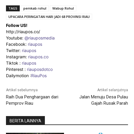
TAGS
pemkab rohul
Wabup Rohul
UPACARA PERINGATAN HARI JADI 68 PROVINSI RIAU
Follow US!
http://riaupos.co/
Youtube:
@riauposmedia
Facebook:
riaupos
Twitter:
riaupos
Instagram:
riaupos.co
Tiktok :
riaupos
Pinterest :
riauposdotco
Dailymotion :
RiauPos
Artikel sebelumnya
Artikel selanjutnya
Raih Dua Penghargaan dari
Jalan Menuju Desa Pulau
Pemprov Riau
Gajah Rusak Parah
BERITA LAINNYA