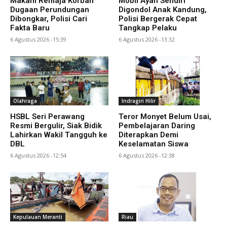
Makam Remaja Korban
Mobil Ayah Sendiri
Dugaan Perundungan
Digondol Anak Kandung,
Dibongkar, Polisi Cari
Polisi Bergerak Cepat
Fakta Baru
Tangkap Pelaku
6 Agustus 2026 -15:39
6 Agustus 2026 -13:32
Olahraga
Indragiri Hilir
HSBL Seri Perawang
Teror Monyet Belum Usai,
Resmi Bergulir, Siak Bidik
Pembelajaran Daring
Lahirkan Wakil Tangguh ke
Diterapkan Demi
DBL
Keselamatan Siswa
6 Agustus 2026 -12:54
6 Agustus 2026 -12:38
Kepulauan Meranti
Riau