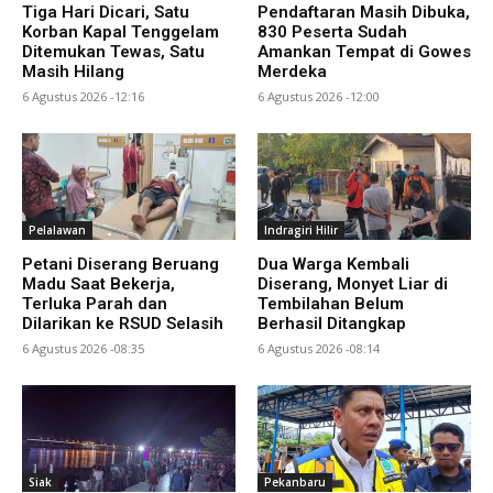
Tiga Hari Dicari, Satu
Pendaftaran Masih Dibuka,
Korban Kapal Tenggelam
830 Peserta Sudah
Ditemukan Tewas, Satu
Amankan Tempat di Gowes
Masih Hilang
Merdeka
6 Agustus 2026 -12:16
6 Agustus 2026 -12:00
Pelalawan
Indragiri Hilir
Petani Diserang Beruang
Dua Warga Kembali
Madu Saat Bekerja,
Diserang, Monyet Liar di
Terluka Parah dan
Tembilahan Belum
Dilarikan ke RSUD Selasih
Berhasil Ditangkap
6 Agustus 2026 -08:35
6 Agustus 2026 -08:14
Siak
Pekanbaru