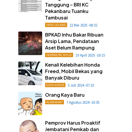
Tanggung – BRI KC
Pekanbaru Tuanku
Tambusai
22 Mei 2025 -08:32
INFO LELANG
BPKAD Inhu Bakar Ribuan
Arsip Lama, Pendataan
Aset Belum Rampung
19 April 2025 -16:15
INDRAGIRI HULU
Kenali Kelebihan Honda
Freed, Mobil Bekas yang
Banyak Diburu
5 Juli 2024 -07:32
GAYA HIDUP
Orang Kaya Baru
7 Agustus 2024 -10:35
ALAMAAAK!
Pemprov Harus Proaktif
Jembatani Pemkab dan