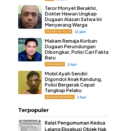
Teror Monyet Berakhir,
Dokter Hewan Ungkap
Dugaan Alasan Satwa Ini
Menyerang Warga
23 jam
INDRAGIRI HILIR
Makam Remaja Korban
Dugaan Perundungan
Dibongkar, Polisi Cari Fakta
Baru
2 hari
PEKANBARU
Mobil Ayah Sendiri
Digondol Anak Kandung,
Polisi Bergerak Cepat
Tangkap Pelaku
2 hari
HUKUM KRIMINAL
Terpopuler
Ralat Pengumuman Kedua
Lelang Eksekusi Objek Hak