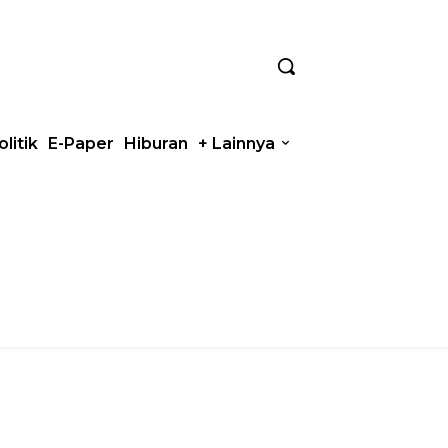
olitik
E-Paper
Hiburan
+ Lainnya