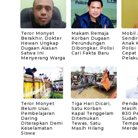
Teror Monyet
Makam Remaja
Mobil
Berakhir, Dokter
Korban Dugaan
Sendir
Hewan Ungkap
Perundungan
Anak 
Dugaan Alasan
Dibongkar, Polisi
Polisi
Satwa Ini
Cari Fakta Baru
Cepat
Menyerang Warga
Pelak
Teror Monyet
Tiga Hari Dicari,
Penda
Belum Usai,
Satu Korban
Masih
Pembelajaran
Kapal Tenggelam
830 P
Daring
Ditemukan
Sudah
Diterapkan Demi
Tewas, Satu
Tempa
Keselamatan
Masih Hilang
Merde
Siswa