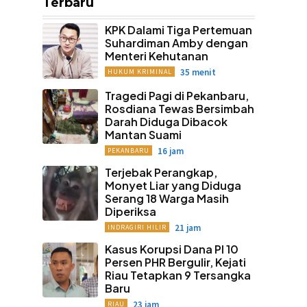
Terbaru
KPK Dalami Tiga Pertemuan
Suhardiman Amby dengan
Menteri Kehutanan
35 menit
HUKUM KRIMINAL
Tragedi Pagi di Pekanbaru,
Rosdiana Tewas Bersimbah
Darah Diduga Dibacok
Mantan Suami
16 jam
PEKANBARU
Terjebak Perangkap,
Monyet Liar yang Diduga
Serang 18 Warga Masih
Diperiksa
21 jam
INDRAGIRI HILIR
Kasus Korupsi Dana PI 10
Persen PHR Bergulir, Kejati
Riau Tetapkan 9 Tersangka
Baru
23 jam
RIAU