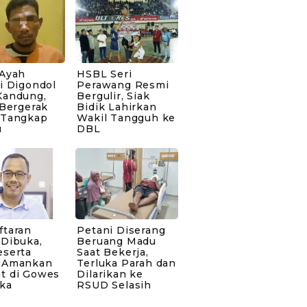
 Ayah
HSBL Seri
i Digondol
Perawang Resmi
Kandung,
Bergulir, Siak
 Bergerak
Bidik Lahirkan
 Tangkap
Wakil Tangguh ke
u
DBL
ftaran
Petani Diserang
 Dibuka,
Beruang Madu
eserta
Saat Bekerja,
 Amankan
Terluka Parah dan
t di Gowes
Dilarikan ke
ka
RSUD Selasih