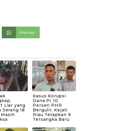
WhatsApp
bak
Kasus Korupsi
gkap,
Dana PI 10
t Liar yang
Persen PHR
 Serang 18
Bergulir, Kejati
 Masih
Riau Tetapkan 9
ksa
Tersangka Baru