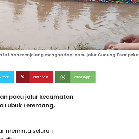
n latihan menjelang menghadapi pacu jalur Gunung Toar pek
witter
Pinterest
WhatsApp
an pacu jalur kecamatan
sa Lubuk Terentang,
ar meminta seluruh