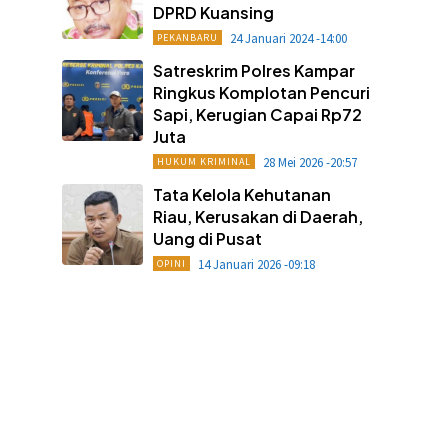
DPRD Kuansing
24 Januari 2024 -14:00
PEKANBARU
Satreskrim Polres Kampar
Ringkus Komplotan Pencuri
Sapi, Kerugian Capai Rp72
Juta
28 Mei 2026 -20:57
HUKUM KRIMINAL
Tata Kelola Kehutanan
Riau, Kerusakan di Daerah,
Uang di Pusat
14 Januari 2026 -09:18
OPINI