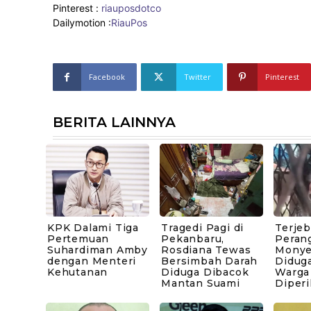
Pinterest :
riauposdotco
Dailymotion :
RiauPos
Facebook
Twitter
Pinterest
BERITA LAINNYA
KPK Dalami Tiga
Tragedi Pagi di
Terje
Pertemuan
Pekanbaru,
Peran
Suhardiman Amby
Rosdiana Tewas
Monye
dengan Menteri
Bersimbah Darah
Diduga
Kehutanan
Diduga Dibacok
Warga
Mantan Suami
Diperi