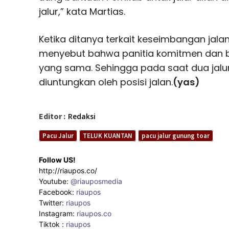
jalur,” kata Martias.
Ketika ditanya terkait keseimbangan jalan
menyebut bahwa panitia komitmen dan be
yang sama. Sehingga pada saat dua jalu
diuntungkan oleh posisi jalan.
(yas)
Editor :
Redaksi
Pacu Jalur
TELUK KUANTAN
pacu jalur gunung toar
Follow US!
http://riaupos.co/
Youtube:
@riauposmedia
Facebook:
riaupos
Twitter:
riaupos
Instagram:
riaupos.co
Tiktok :
riaupos