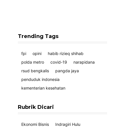
Trending Tags
fpi
opini
habib rizieq shihab
polda metro
covid-19
narapidana
rsud bengkalis
pangda jaya
penduduk indonesia
kementerian kesehatan
Rubrik Dicari
Ekonomi Bisnis
Indragiri Hulu