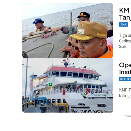
KM 
Tan
SIAK
Tiga o
Gading
Siak.
Ope
Ins
KEPUL
KMP Ti
baling
- Adv