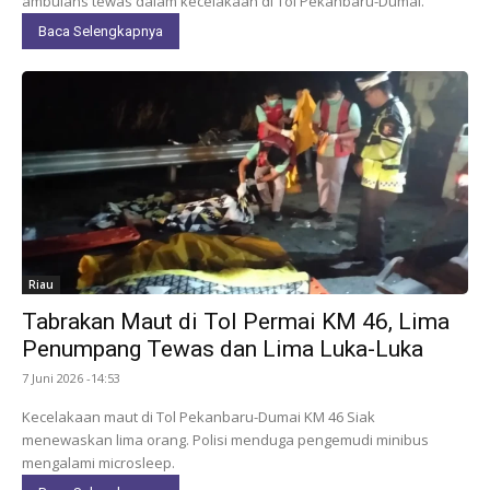
ambulans tewas dalam kecelakaan di Tol Pekanbaru-Dumai.
Baca Selengkapnya
Riau
Tabrakan Maut di Tol Permai KM 46, Lima
Penumpang Tewas dan Lima Luka-Luka
7 Juni 2026 -14:53
Kecelakaan maut di Tol Pekanbaru-Dumai KM 46 Siak
menewaskan lima orang. Polisi menduga pengemudi minibus
mengalami microsleep.