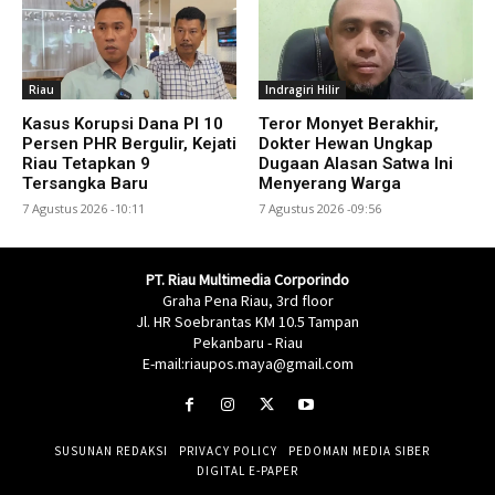
Riau
Indragiri Hilir
Kasus Korupsi Dana PI 10
Teror Monyet Berakhir,
Persen PHR Bergulir, Kejati
Dokter Hewan Ungkap
Riau Tetapkan 9
Dugaan Alasan Satwa Ini
Tersangka Baru
Menyerang Warga
7 Agustus 2026 -10:11
7 Agustus 2026 -09:56
PT. Riau Multimedia Corporindo
Graha Pena Riau, 3rd floor
Jl. HR Soebrantas KM 10.5 Tampan
Pekanbaru - Riau
E-mail:riaupos.maya@gmail.com
SUSUNAN REDAKSI
PRIVACY POLICY
PEDOMAN MEDIA SIBER
DIGITAL E-PAPER