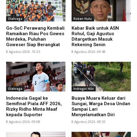
Olahraga
Rokan Hulu
Go-SoC Perawang Kembali
Kabar Baik untuk ASN
Ramaikan Riau Pos Gowes
Rohul, Gaji Agustus
Merdeka, Puluhan
Ditargetkan Masuk
Goweser Siap Berangkat
Rekening Senin
8 Agustus 2026 -10:25
8 Agustus 2026 -09:48
Olahraga
Indragiri Hilir
Indonesia Gagal ke
Buaya Muara Keluar dari
Semifinal Piala AFF 2026,
Sungai, Warga Desa Undan
Rizky Ridho Minta Maaf
Sampai Lari
kepada Suporter
Menyelamatkan Diri
8 Agustus 2026 -09:08
8 Agustus 2026 -08:53