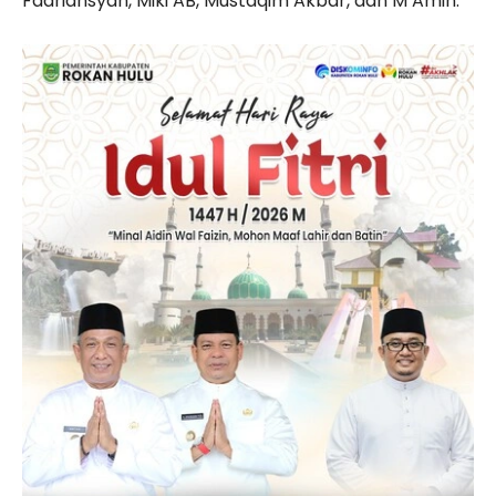
Fadriansyah, Miki AB, Mustaqim Akbar, dan M Amin.