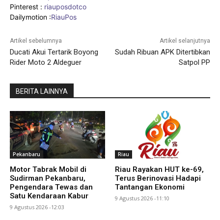
Pinterest :
riauposdotco
Dailymotion :
RiauPos
Artikel sebelumnya
Artikel selanjutnya
Ducati Akui Tertarik Boyong
Sudah Ribuan APK Ditertibkan
Rider Moto 2 Aldeguer
Satpol PP
BERITA LAINNYA
Pekanbaru
Riau
Motor Tabrak Mobil di
Riau Rayakan HUT ke-69,
Sudirman Pekanbaru,
Terus Berinovasi Hadapi
Pengendara Tewas dan
Tantangan Ekonomi
Satu Kendaraan Kabur
9 Agustus 2026 -11:10
9 Agustus 2026 -12:03