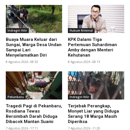
Indragiri Hilir
Hukum Kriminal
Buaya Muara Keluar dari
KPK Dalami Tiga
Sungai, Warga Desa Undan
Pertemuan Suhardiman
Sampai Lari
Amby dengan Menteri
Menyelamatkan Diri
Kehutanan
8 Agustus 2026 -08:53
8 Agustus 2026 -08:13
Pekanbaru
Indragiri Hilir
Tragedi Pagi di Pekanbaru,
Terjebak Perangkap,
Rosdiana Tewas
Monyet Liar yang Diduga
Bersimbah Darah Diduga
Serang 18 Warga Masih
Dibacok Mantan Suami
Diperiksa
7 Agustus 2026 -17:11
7 Agustus 2026 -11:20