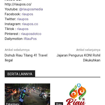
http://riaupos.co/
Youtube:
@riauposmedia
Facebook:
riaupos
Twitter:
riaupos
Instagram:
riaupos.co
Tiktok :
riaupos
Pinterest :
riauposdotco
Dailymotion :
RiauPos
Artikel sebelumnya
Artikel selanjutnya
Dishub Riau Tilang 41 Travel
Jajaran Pengurus KONI Rohil
Ilegal
Dikukuhkan
BERITA LAINNYA
Pekanbaru
Riau