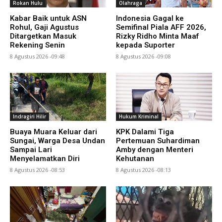
Rokan Hulu
Olahraga
Kabar Baik untuk ASN
Indonesia Gagal ke
Rohul, Gaji Agustus
Semifinal Piala AFF 2026,
Ditargetkan Masuk
Rizky Ridho Minta Maaf
Rekening Senin
kepada Suporter
8 Agustus 2026 -09:48
8 Agustus 2026 -09:08
Indragiri Hilir
Hukum Kriminal
Buaya Muara Keluar dari
KPK Dalami Tiga
Sungai, Warga Desa Undan
Pertemuan Suhardiman
Sampai Lari
Amby dengan Menteri
Menyelamatkan Diri
Kehutanan
8 Agustus 2026 -08:53
8 Agustus 2026 -08:13