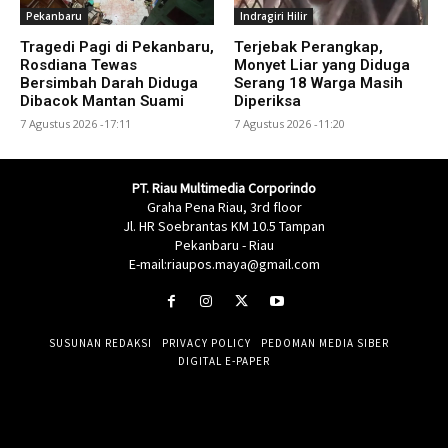
Pekanbaru
Indragiri Hilir
Tragedi Pagi di Pekanbaru,
Terjebak Perangkap,
Rosdiana Tewas
Monyet Liar yang Diduga
Bersimbah Darah Diduga
Serang 18 Warga Masih
Dibacok Mantan Suami
Diperiksa
7 Agustus 2026 -17:11
7 Agustus 2026 -11:20
PT. Riau Multimedia Corporindo
Graha Pena Riau, 3rd floor
Jl. HR Soebrantas KM 10.5 Tampan
Pekanbaru - Riau
E-mail:riaupos.maya@gmail.com
SUSUNAN REDAKSI
PRIVACY POLICY
PEDOMAN MEDIA SIBER
DIGITAL E-PAPER