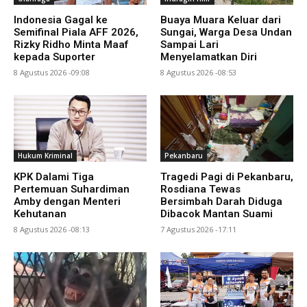
Indonesia Gagal ke
Buaya Muara Keluar dari
Semifinal Piala AFF 2026,
Sungai, Warga Desa Undan
Rizky Ridho Minta Maaf
Sampai Lari
kepada Suporter
Menyelamatkan Diri
8 Agustus 2026 -09:08
8 Agustus 2026 -08:53
Hukum Kriminal
Pekanbaru
KPK Dalami Tiga
Tragedi Pagi di Pekanbaru,
Pertemuan Suhardiman
Rosdiana Tewas
Amby dengan Menteri
Bersimbah Darah Diduga
Kehutanan
Dibacok Mantan Suami
8 Agustus 2026 -08:13
7 Agustus 2026 -17:11