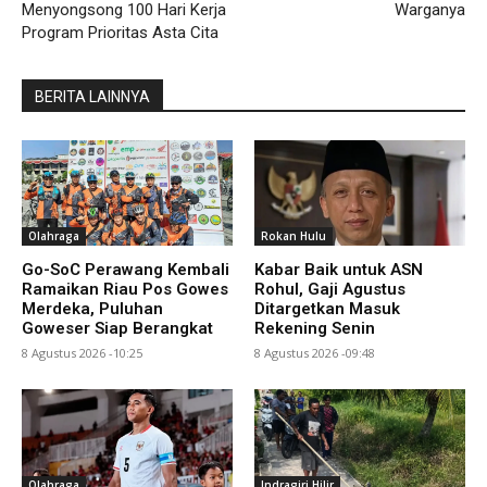
Menyongsong 100 Hari Kerja
Warganya
Program Prioritas Asta Cita
BERITA LAINNYA
Olahraga
Rokan Hulu
Go-SoC Perawang Kembali
Kabar Baik untuk ASN
Ramaikan Riau Pos Gowes
Rohul, Gaji Agustus
Merdeka, Puluhan
Ditargetkan Masuk
Goweser Siap Berangkat
Rekening Senin
8 Agustus 2026 -10:25
8 Agustus 2026 -09:48
Olahraga
Indragiri Hilir