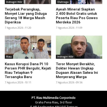
Indragiri Hilir
Olahraga
Terjebak Perangkap,
Ayeah Mineral Siapkan
Monyet Liar yang Diduga
2.400 Botol Gratis untuk
Serang 18 Warga Masih
Peserta Riau Pos Gowes
Diperiksa
Merdeka 2026
7 Agustus 2026 -11:20
7 Agustus 2026 -11:09
Riau
Indragiri Hilir
Kasus Korupsi Dana PI 10
Teror Monyet Berakhir,
Persen PHR Bergulir, Kejati
Dokter Hewan Ungkap
Riau Tetapkan 9
Dugaan Alasan Satwa Ini
Tersangka Baru
Menyerang Warga
7 Agustus 2026 -10:11
7 Agustus 2026 -09:56
PT. Riau Multimedia Corporindo
Graha Pena Riau, 3rd floor
Jl. HR Soebrantas KM 10.5 Tampan