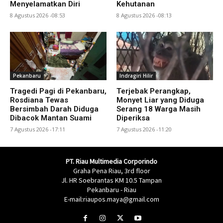
Menyelamatkan Diri
Kehutanan
8 Agustus 2026 -08:53
8 Agustus 2026 -08:13
Pekanbaru
Indragiri Hilir
Tragedi Pagi di Pekanbaru,
Terjebak Perangkap,
Rosdiana Tewas
Monyet Liar yang Diduga
Bersimbah Darah Diduga
Serang 18 Warga Masih
Dibacok Mantan Suami
Diperiksa
7 Agustus 2026 -17:11
7 Agustus 2026 -11:20
PT. Riau Multimedia Corporindo
Graha Pena Riau, 3rd floor
Jl. HR Soebrantas KM 10.5 Tampan
Pekanbaru - Riau
E-mail:riaupos.maya@gmail.com