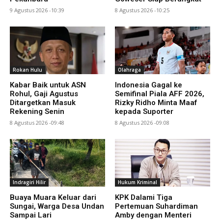
9 Agustus 2026 -10:39
8 Agustus 2026 -10:25
Rokan Hulu
Olahraga
Kabar Baik untuk ASN
Indonesia Gagal ke
Rohul, Gaji Agustus
Semifinal Piala AFF 2026,
Ditargetkan Masuk
Rizky Ridho Minta Maaf
Rekening Senin
kepada Suporter
8 Agustus 2026 -09:48
8 Agustus 2026 -09:08
Indragiri Hilir
Hukum Kriminal
Buaya Muara Keluar dari
KPK Dalami Tiga
Sungai, Warga Desa Undan
Pertemuan Suhardiman
Sampai Lari
Amby dengan Menteri