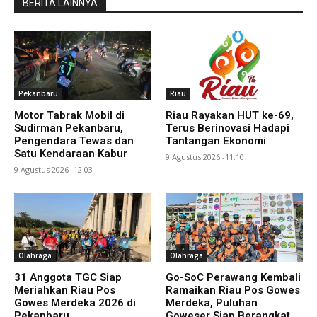
BERITA LAINNYA
Pekanbaru
Riau
Motor Tabrak Mobil di
Riau Rayakan HUT ke-69,
Sudirman Pekanbaru,
Terus Berinovasi Hadapi
Pengendara Tewas dan
Tantangan Ekonomi
Satu Kendaraan Kabur
9 Agustus 2026 -11:10
9 Agustus 2026 -12:03
Olahraga
Olahraga
31 Anggota TGC Siap
Go-SoC Perawang Kembali
Meriahkan Riau Pos
Ramaikan Riau Pos Gowes
Gowes Merdeka 2026 di
Merdeka, Puluhan
Pekanbaru
Goweser Siap Berangkat