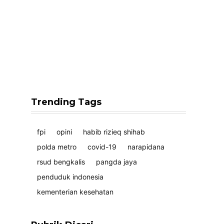
Trending Tags
fpi
opini
habib rizieq shihab
polda metro
covid-19
narapidana
rsud bengkalis
pangda jaya
penduduk indonesia
kementerian kesehatan