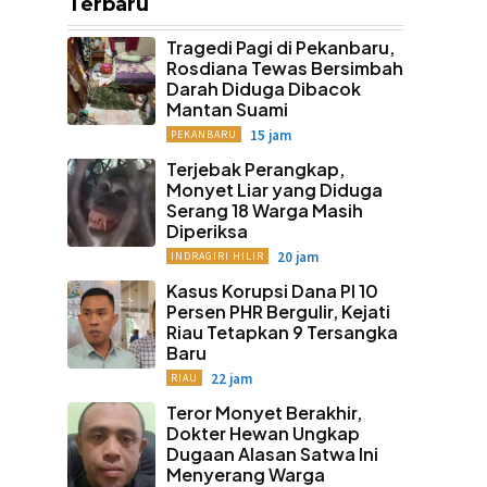
Terbaru
Tragedi Pagi di Pekanbaru,
Rosdiana Tewas Bersimbah
Darah Diduga Dibacok
Mantan Suami
15 jam
PEKANBARU
Terjebak Perangkap,
Monyet Liar yang Diduga
Serang 18 Warga Masih
Diperiksa
20 jam
INDRAGIRI HILIR
Kasus Korupsi Dana PI 10
Persen PHR Bergulir, Kejati
Riau Tetapkan 9 Tersangka
Baru
22 jam
RIAU
Teror Monyet Berakhir,
Dokter Hewan Ungkap
Dugaan Alasan Satwa Ini
Menyerang Warga