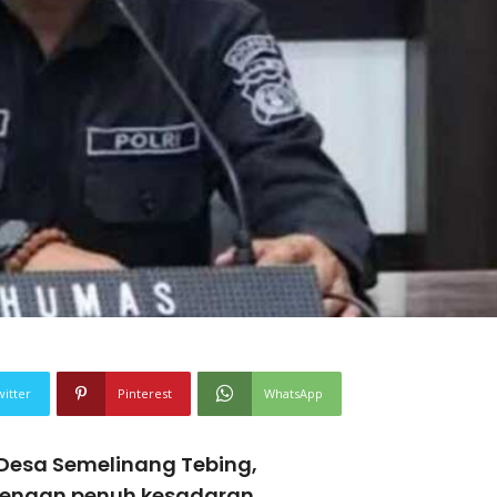
witter
Pinterest
WhatsApp
Desa Semelinang Tebing,
dengan penuh kesadaran