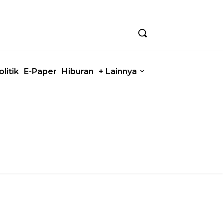
olitik
E-Paper
Hiburan
+ Lainnya