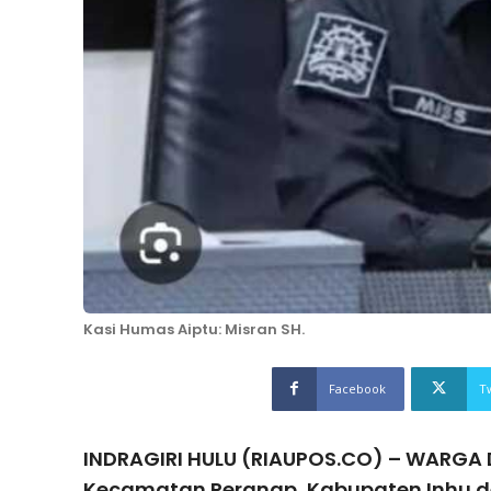
Kasi Humas Aiptu: Misran SH.
Facebook
T
INDRAGIRI HULU (RIAUPOS.CO) – WARGA 
Kecamatan Peranap, Kabupaten Inhu 