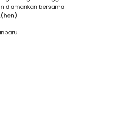
ian diamankan bersama
.
(hen)
anbaru