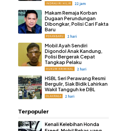
22 jam
INDRAGIRI HILIR
Makam Remaja Korban
Dugaan Perundungan
Dibongkar, Polisi Cari Fakta
Baru
2 hari
PEKANBARU
Mobil Ayah Sendiri
Digondol Anak Kandung,
Polisi Bergerak Cepat
Tangkap Pelaku
2 hari
HUKUM KRIMINAL
HSBL Seri Perawang Resmi
Bergulir, Siak Bidik Lahirkan
Wakil Tangguh ke DBL
2 hari
OLAHRAGA
Terpopuler
Kenali Kelebihan Honda
Freed, Mobil Bekas yang