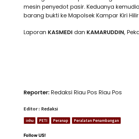
mesin penyedot pasir. Keduanya kemud
barang bukti ke Mapolsek Kampar Kiri Hilir
Laporan
KASMEDI
dan
KAMARUDDIN
, Pek
Reporter:
Redaksi Riau Pos Riau Pos
Editor :
Redaksi
inhu
PETI
Peranap
Peralatan Penambangan
Follow US!