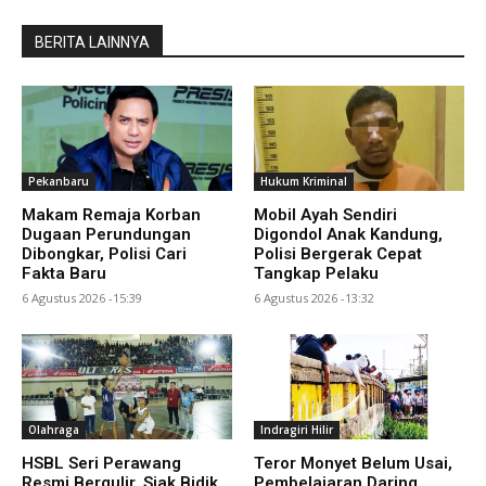
BERITA LAINNYA
Pekanbaru
Hukum Kriminal
Makam Remaja Korban
Mobil Ayah Sendiri
Dugaan Perundungan
Digondol Anak Kandung,
Dibongkar, Polisi Cari
Polisi Bergerak Cepat
Fakta Baru
Tangkap Pelaku
6 Agustus 2026 -15:39
6 Agustus 2026 -13:32
Olahraga
Indragiri Hilir
HSBL Seri Perawang
Teror Monyet Belum Usai,
Resmi Bergulir, Siak Bidik
Pembelajaran Daring