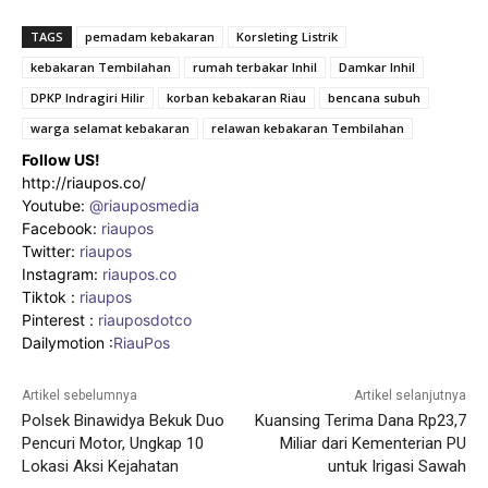
TAGS
pemadam kebakaran
Korsleting Listrik
kebakaran Tembilahan
rumah terbakar Inhil
Damkar Inhil
DPKP Indragiri Hilir
korban kebakaran Riau
bencana subuh
warga selamat kebakaran
relawan kebakaran Tembilahan
Follow US!
http://riaupos.co/
Youtube:
@riauposmedia
Facebook:
riaupos
Twitter:
riaupos
Instagram:
riaupos.co
Tiktok :
riaupos
Pinterest :
riauposdotco
Dailymotion :
RiauPos
Artikel sebelumnya
Artikel selanjutnya
Polsek Binawidya Bekuk Duo
Kuansing Terima Dana Rp23,7
Pencuri Motor, Ungkap 10
Miliar dari Kementerian PU
Lokasi Aksi Kejahatan
untuk Irigasi Sawah