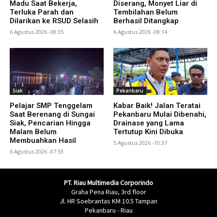
Madu Saat Bekerja,
Diserang, Monyet Liar di
Terluka Parah dan
Tembilahan Belum
Dilarikan ke RSUD Selasih
Berhasil Ditangkap
6 Agustus 2026 -08:35
6 Agustus 2026 -08:14
Siak
Pekanbaru
Pelajar SMP Tenggelam
Kabar Baik! Jalan Teratai
Saat Berenang di Sungai
Pekanbaru Mulai Dibenahi,
Siak, Pencarian Hingga
Drainase yang Lama
Malam Belum
Tertutup Kini Dibuka
Membuahkan Hasil
5 Agustus 2026 -10:37
6 Agustus 2026 -07:53
PT. Riau Multimedia Corporindo
Graha Pena Riau, 3rd floor
Jl. HR Soebrantas KM 10.5 Tampan
Pekanbaru - Riau