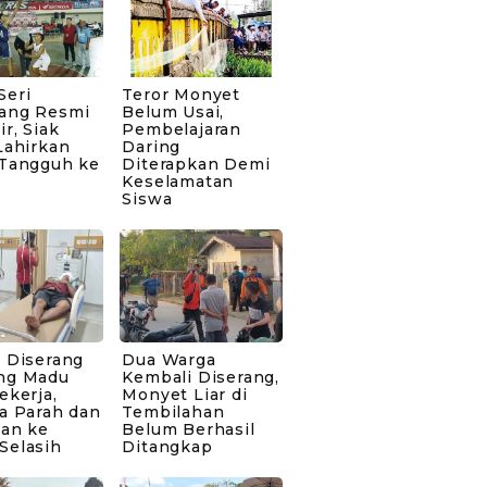
Seri
Teror Monyet
ang Resmi
Belum Usai,
ir, Siak
Pembelajaran
Lahirkan
Daring
 Tangguh ke
Diterapkan Demi
Keselamatan
Siswa
 Diserang
Dua Warga
ng Madu
Kembali Diserang,
ekerja,
Monyet Liar di
a Parah dan
Tembilahan
kan ke
Belum Berhasil
Selasih
Ditangkap