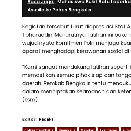
Baca Juga:
Mahasiswa Bukit Batu Laporka
Asusila ke Polres Bengkalis
Kegiatan tersebut turut diapresiasi Staf Ah
Toharuddin. Menurutnya, latihan ini buka
wujud nyata komitmen Polri menjaga ke
aparat menghadapi kerawanan sosial di w
”Kami sangat mendukung latihan seperti i
memastikan semua pihak siap dan tangg
daerah. Pemkab Bengkalis tentu menduk
dalam menciptakan keamanan dan ketert
(ksm)
Editor :
Redaksi
polres bengkalis
Bengkalis
Mandau
Aksi Demo
simu