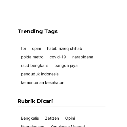
Trending Tags
fpi
opini
habib rizieq shihab
polda metro
covid-19
narapidana
rsud bengkalis
pangda jaya
penduduk indonesia
kementerian kesehatan
Rubrik Dicari
Bengkalis
Zetizen
Opini
Kebudayaan
Kepulauan Meranti