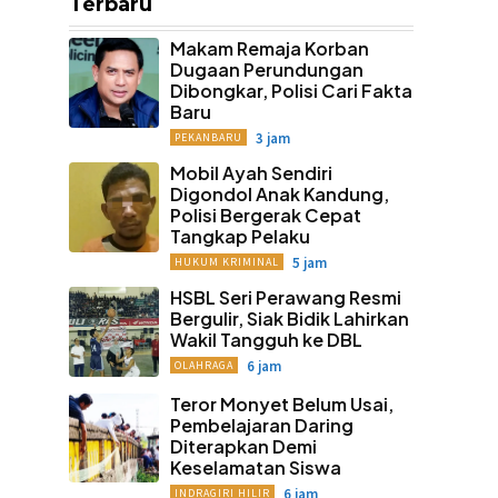
Terbaru
Makam Remaja Korban
Dugaan Perundungan
Dibongkar, Polisi Cari Fakta
Baru
3 jam
PEKANBARU
Mobil Ayah Sendiri
Digondol Anak Kandung,
Polisi Bergerak Cepat
Tangkap Pelaku
5 jam
HUKUM KRIMINAL
HSBL Seri Perawang Resmi
Bergulir, Siak Bidik Lahirkan
Wakil Tangguh ke DBL
6 jam
OLAHRAGA
Teror Monyet Belum Usai,
Pembelajaran Daring
Diterapkan Demi
Keselamatan Siswa
6 jam
INDRAGIRI HILIR