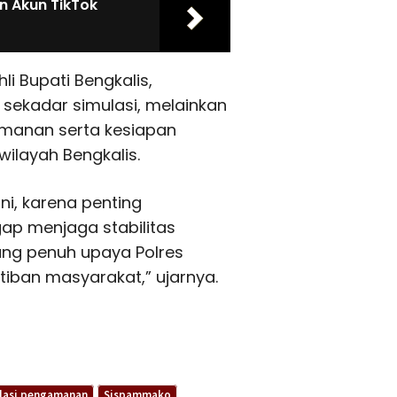
n Akun TikTok
li Bupati Bengkalis,
n sekadar simulasi, melainkan
amanan serta kesiapan
ilayah Bengkalis.
ni, karena penting
ap menjaga stabilitas
ung penuh upaya Polres
iban masyarakat,” ujarnya.
lasi pengamanan
Sispammako