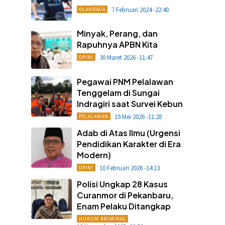
7 Februari 2024 -22:40
OLAHRAGA
Minyak, Perang, dan
Rapuhnya APBN Kita
30 Maret 2026 -11:47
OPINI
Pegawai PNM Pelalawan
Tenggelam di Sungai
Indragiri saat Survei Kebun
19 Mei 2026 -11:28
PELALAWAN
Adab di Atas Ilmu (Urgensi
Pendidikan Karakter di Era
Modern)
10 Februari 2026 -14:13
OPINI
Polisi Ungkap 28 Kasus
Curanmor di Pekanbaru,
Enam Pelaku Ditangkap
HUKUM KRIMINAL