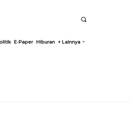
olitik
E-Paper
Hiburan
+ Lainnya