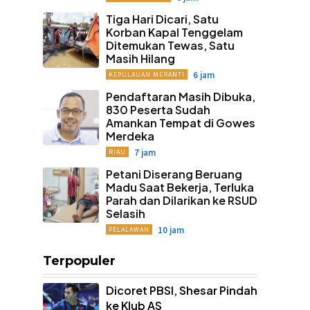
Tiga Hari Dicari, Satu
Korban Kapal Tenggelam
Ditemukan Tewas, Satu
Masih Hilang
6 jam
KEPULAUAN MERANTI
Pendaftaran Masih Dibuka,
830 Peserta Sudah
Amankan Tempat di Gowes
Merdeka
7 jam
RIAU
Petani Diserang Beruang
Madu Saat Bekerja, Terluka
Parah dan Dilarikan ke RSUD
Selasih
10 jam
PELALAWAN
Terpopuler
Dicoret PBSI, Shesar Pindah
ke Klub AS