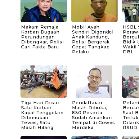
Makam Remaja
Mobil Ayah
HSBL 
Korban Dugaan
Sendiri Digondol
Peraw
Perundungan
Anak Kandung,
Bergul
Dibongkar, Polisi
Polisi Bergerak
Bidik 
Cari Fakta Baru
Cepat Tangkap
Wakil
Pelaku
DBL
Tiga Hari Dicari,
Pendaftaran
Petani
Satu Korban
Masih Dibuka,
Berua
Kapal Tenggelam
830 Peserta
Saat B
Ditemukan
Sudah Amankan
Terluk
Tewas, Satu
Tempat di Gowes
Dilari
Masih Hilang
Merdeka
RSUD 