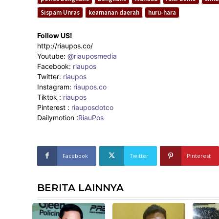
Sispam Unras
keamanan daerah
huru-hara
Follow US!
http://riaupos.co/
Youtube:
@riauposmedia
Facebook:
riaupos
Twitter:
riaupos
Instagram:
riaupos.co
Tiktok :
riaupos
Pinterest :
riauposdotco
Dailymotion :
RiauPos
Facebook
Twitter
Pinterest
BERITA LAINNYA