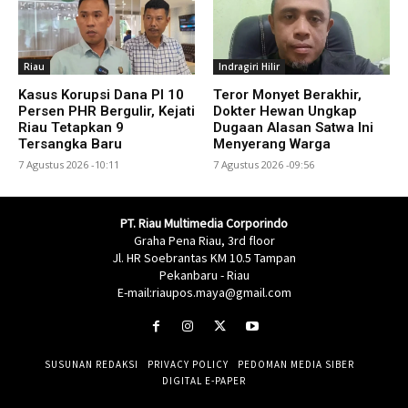
Riau
Indragiri Hilir
Kasus Korupsi Dana PI 10
Teror Monyet Berakhir,
Persen PHR Bergulir, Kejati
Dokter Hewan Ungkap
Riau Tetapkan 9
Dugaan Alasan Satwa Ini
Tersangka Baru
Menyerang Warga
7 Agustus 2026 -10:11
7 Agustus 2026 -09:56
PT. Riau Multimedia Corporindo
Graha Pena Riau, 3rd floor
Jl. HR Soebrantas KM 10.5 Tampan
Pekanbaru - Riau
E-mail:riaupos.maya@gmail.com
SUSUNAN REDAKSI
PRIVACY POLICY
PEDOMAN MEDIA SIBER
DIGITAL E-PAPER