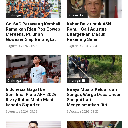
Olahraga
Rokan Hulu
Go-SoC Perawang Kembali
Kabar Baik untuk ASN
Ramaikan Riau Pos Gowes
Rohul, Gaji Agustus
Merdeka, Puluhan
Ditargetkan Masuk
Goweser Siap Berangkat
Rekening Senin
8 Agustus 2026 -10:25
8 Agustus 2026 -09:48
Olahraga
Indragiri Hilir
Indonesia Gagal ke
Buaya Muara Keluar dari
Semifinal Piala AFF 2026,
Sungai, Warga Desa Undan
Rizky Ridho Minta Maaf
Sampai Lari
kepada Suporter
Menyelamatkan Diri
8 Agustus 2026 -09:08
8 Agustus 2026 -08:53