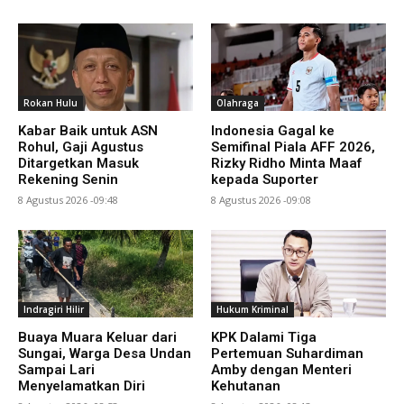
Rokan Hulu
Olahraga
Kabar Baik untuk ASN
Indonesia Gagal ke
Rohul, Gaji Agustus
Semifinal Piala AFF 2026,
Ditargetkan Masuk
Rizky Ridho Minta Maaf
Rekening Senin
kepada Suporter
8 Agustus 2026 -09:48
8 Agustus 2026 -09:08
Indragiri Hilir
Hukum Kriminal
Buaya Muara Keluar dari
KPK Dalami Tiga
Sungai, Warga Desa Undan
Pertemuan Suhardiman
Sampai Lari
Amby dengan Menteri
Menyelamatkan Diri
Kehutanan