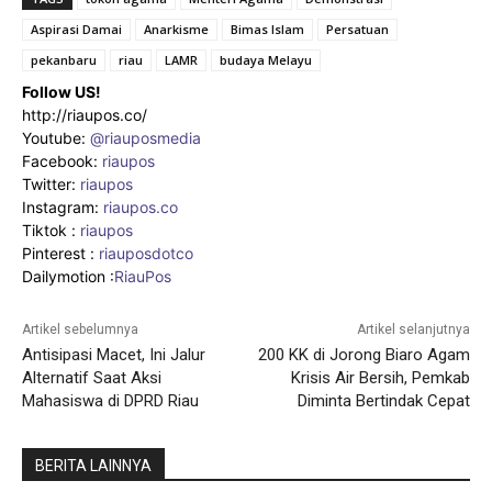
Aspirasi Damai
Anarkisme
Bimas Islam
Persatuan
pekanbaru
riau
LAMR
budaya Melayu
Follow US!
http://riaupos.co/
Youtube:
@riauposmedia
Facebook:
riaupos
Twitter:
riaupos
Instagram:
riaupos.co
Tiktok :
riaupos
Pinterest :
riauposdotco
Dailymotion :
RiauPos
Artikel sebelumnya
Artikel selanjutnya
Antisipasi Macet, Ini Jalur
200 KK di Jorong Biaro Agam
Alternatif Saat Aksi
Krisis Air Bersih, Pemkab
Mahasiswa di DPRD Riau
Diminta Bertindak Cepat
BERITA LAINNYA