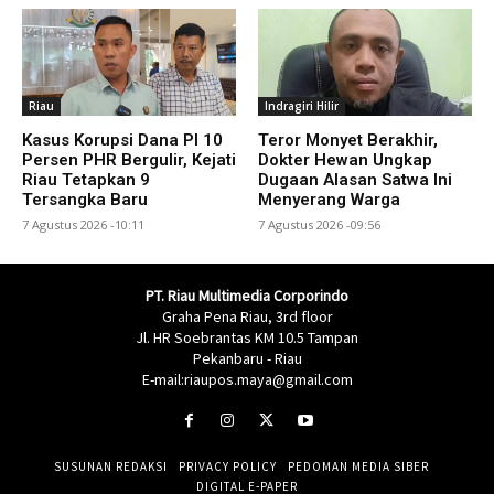
Riau
Indragiri Hilir
Kasus Korupsi Dana PI 10
Teror Monyet Berakhir,
Persen PHR Bergulir, Kejati
Dokter Hewan Ungkap
Riau Tetapkan 9
Dugaan Alasan Satwa Ini
Tersangka Baru
Menyerang Warga
7 Agustus 2026 -10:11
7 Agustus 2026 -09:56
PT. Riau Multimedia Corporindo
Graha Pena Riau, 3rd floor
Jl. HR Soebrantas KM 10.5 Tampan
Pekanbaru - Riau
E-mail:riaupos.maya@gmail.com
SUSUNAN REDAKSI
PRIVACY POLICY
PEDOMAN MEDIA SIBER
DIGITAL E-PAPER