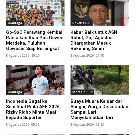
Olahraga
Rokan Hulu
Go-SoC Perawang Kembali
Kabar Baik untuk ASN
Ramaikan Riau Pos Gowes
Rohul, Gaji Agustus
Merdeka, Puluhan
Ditargetkan Masuk
Goweser Siap Berangkat
Rekening Senin
8 Agustus 2026 -10:25
8 Agustus 2026 -09:48
Olahraga
Indragiri Hilir
Indonesia Gagal ke
Buaya Muara Keluar dari
Semifinal Piala AFF 2026,
Sungai, Warga Desa Undan
Rizky Ridho Minta Maaf
Sampai Lari
kepada Suporter
Menyelamatkan Diri
8 Agustus 2026 -09:08
8 Agustus 2026 -08:53