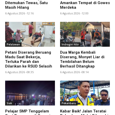
Ditemukan Tewas, Satu
Amankan Tempat di Gowes
Masih Hilang
Merdeka
6 Agustus 2026 -12:16
6 Agustus 2026 -12:00
Pelalawan
Indragiri Hilir
Petani Diserang Beruang
Dua Warga Kembali
Madu Saat Bekerja,
Diserang, Monyet Liar di
Terluka Parah dan
Tembilahan Belum
Dilarikan ke RSUD Selasih
Berhasil Ditangkap
6 Agustus 2026 -08:35
6 Agustus 2026 -08:14
Siak
Pekanbaru
Pelajar SMP Tenggelam
Kabar Baik! Jalan Teratai