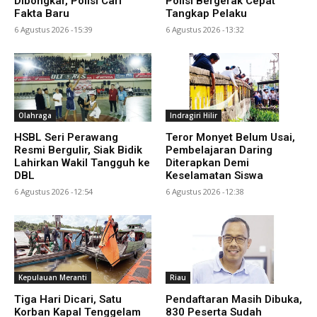
Dibongkar, Polisi Cari
Polisi Bergerak Cepat
Fakta Baru
Tangkap Pelaku
6 Agustus 2026 -15:39
6 Agustus 2026 -13:32
Olahraga
Indragiri Hilir
HSBL Seri Perawang
Teror Monyet Belum Usai,
Resmi Bergulir, Siak Bidik
Pembelajaran Daring
Lahirkan Wakil Tangguh ke
Diterapkan Demi
DBL
Keselamatan Siswa
6 Agustus 2026 -12:54
6 Agustus 2026 -12:38
Kepulauan Meranti
Riau
Tiga Hari Dicari, Satu
Pendaftaran Masih Dibuka,
Korban Kapal Tenggelam
830 Peserta Sudah