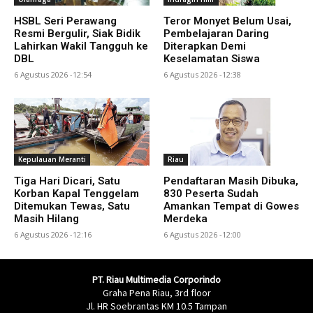
HSBL Seri Perawang
Teror Monyet Belum Usai,
Resmi Bergulir, Siak Bidik
Pembelajaran Daring
Lahirkan Wakil Tangguh ke
Diterapkan Demi
DBL
Keselamatan Siswa
6 Agustus 2026 -12:54
6 Agustus 2026 -12:38
Kepulauan Meranti
Riau
Tiga Hari Dicari, Satu
Pendaftaran Masih Dibuka,
Korban Kapal Tenggelam
830 Peserta Sudah
Ditemukan Tewas, Satu
Amankan Tempat di Gowes
Masih Hilang
Merdeka
6 Agustus 2026 -12:16
6 Agustus 2026 -12:00
PT. Riau Multimedia Corporindo
Graha Pena Riau, 3rd floor
Jl. HR Soebrantas KM 10.5 Tampan