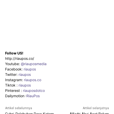
Follow US!
http://riaupos.co/
Youtube:
@riauposmedia
Facebook:
riaupos
Twitter:
riaupos
Instagram:
riaupos.co
Tiktok :
riaupos
Pinterest :
riauposdotco
Dailymotion :
RiauPos
Artikel sebelumnya
Artikel selanjutnya
Gubri: Pelabuhan Roro Ketam
Alfedri Akui Aset Belum