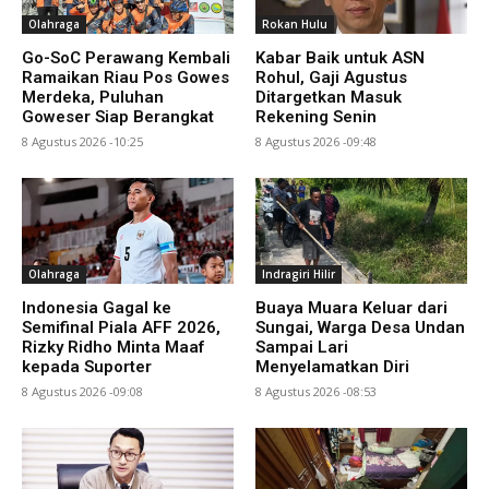
Olahraga
Rokan Hulu
Go-SoC Perawang Kembali
Kabar Baik untuk ASN
Ramaikan Riau Pos Gowes
Rohul, Gaji Agustus
Merdeka, Puluhan
Ditargetkan Masuk
Goweser Siap Berangkat
Rekening Senin
8 Agustus 2026 -10:25
8 Agustus 2026 -09:48
Olahraga
Indragiri Hilir
Indonesia Gagal ke
Buaya Muara Keluar dari
Semifinal Piala AFF 2026,
Sungai, Warga Desa Undan
Rizky Ridho Minta Maaf
Sampai Lari
kepada Suporter
Menyelamatkan Diri
8 Agustus 2026 -09:08
8 Agustus 2026 -08:53