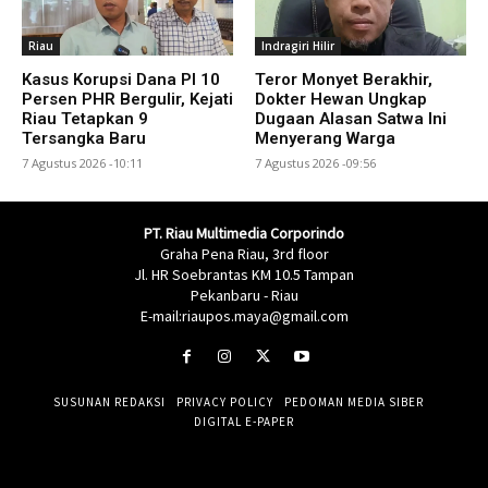
Riau
Indragiri Hilir
Kasus Korupsi Dana PI 10
Teror Monyet Berakhir,
Persen PHR Bergulir, Kejati
Dokter Hewan Ungkap
Riau Tetapkan 9
Dugaan Alasan Satwa Ini
Tersangka Baru
Menyerang Warga
7 Agustus 2026 -10:11
7 Agustus 2026 -09:56
PT. Riau Multimedia Corporindo
Graha Pena Riau, 3rd floor
Jl. HR Soebrantas KM 10.5 Tampan
Pekanbaru - Riau
E-mail:riaupos.maya@gmail.com
SUSUNAN REDAKSI
PRIVACY POLICY
PEDOMAN MEDIA SIBER
DIGITAL E-PAPER